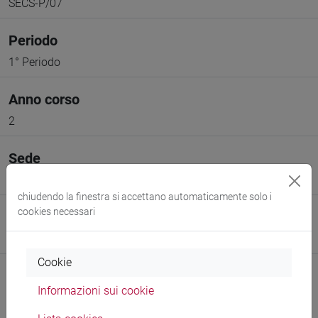
SECS-P/07
Periodo
1° Periodo
Anno corso
2
Sede
VENEZIA
chiudendo la finestra si accettano automaticamente solo i
cookies necessari
Spazio Moodle
Link allo spazio del corso
Cookie
Informazioni sui cookie