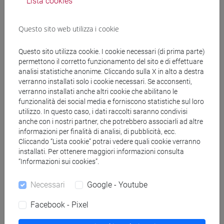
Lista cookies
Docenti e corsi di laurea
Questo sito web utilizza i cookie
Genera calendario ICS
Questo sito utilizza cookie. I cookie necessari (di prima parte)
permettono il corretto funzionamento del sito e di effettuare
analisi statistiche anonime. Cliccando sulla X in alto a destra
Genera calendario XLS
verranno installati solo i cookie necessari. Se acconsenti,
verranno installati anche altri cookie che abilitano le
funzionalità dei social media e forniscono statistiche sul loro
Copia questo URL per importare gli orari nel tuo Google
utilizzo. In questo caso, i dati raccolti saranno condivisi
Calendar:
anche con i nostri partner, che potrebbero associarli ad altre
https://www.unive.it/data/ajax/Didattica/generaics?
informazioni per finalità di analisi, di pubblicità, ecc.
cache=-1&afid=514781
Cliccando “Lista cookie” potrai vedere quali cookie verranno
installati. Per ottenere maggiori informazioni consulta
“Informazioni sui cookies”.
Orario settimanale
Necessari
Google - Youtube
Facebook - Pixel