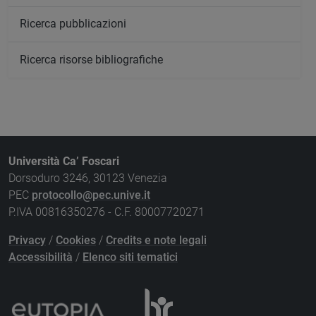
Ricerca pubblicazioni
Ricerca risorse bibliografiche
Università Ca’ Foscari
Dorsoduro 3246, 30123 Venezia
PEC
protocollo@pec.unive.it
P.IVA 00816350276 - C.F. 80007720271
Privacy
/
Cookies
/
Credits e note legali
Accessibilità
/
Elenco siti tematici