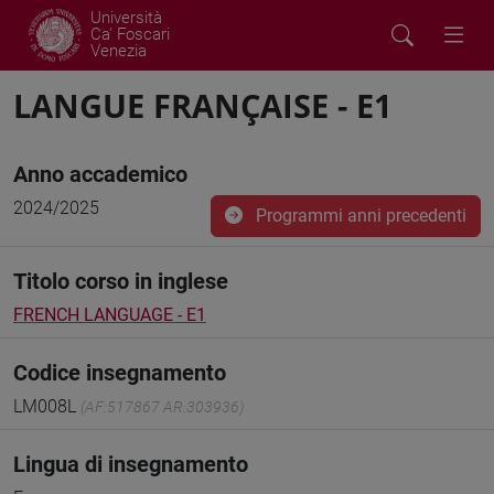
Università
Ca' Foscari
Venezia
LANGUE FRANÇAISE - E1
Anno accademico
2024/2025
Programmi anni precedenti
Titolo corso in inglese
FRENCH LANGUAGE - E1
Codice insegnamento
LM008L
(AF:517867 AR:303936)
Lingua di insegnamento