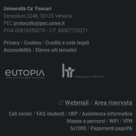
Università Ca’ Foscari
Dorsoduro 3246, 30123 Venezia
PEC
protocollo@pec.unive.it
P.IVA 00816350276 - C.F. 80007720271
Privacy
/
Cookies
/
Credits e note legali
Accessibilità
/
Elenco siti tematici
Webmail
/
Area riservata
Call center
/
FAQ studenti
/
URP
/
Assistenza informatica
Mappe e percorsi
/
WiFi
/
VPN
5x1000
/
Pagamenti pagoPA