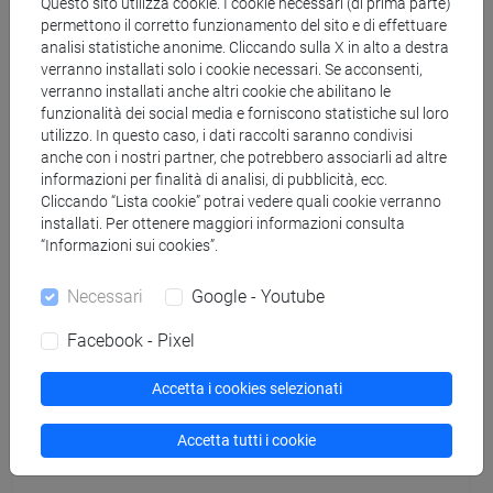
Questo sito utilizza cookie. I cookie necessari (di prima parte)
Copia questo URL per importare gli orari nel tuo Google
permettono il corretto funzionamento del sito e di effettuare
Calendar:
analisi statistiche anonime. Cliccando sulla X in alto a destra
https://www.unive.it/data/ajax/Didattica/generaics?
verranno installati solo i cookie necessari. Se acconsenti,
cache=-1&afid=517867
verranno installati anche altri cookie che abilitano le
funzionalità dei social media e forniscono statistiche sul loro
utilizzo. In questo caso, i dati raccolti saranno condivisi
anche con i nostri partner, che potrebbero associarli ad altre
Orario settimanale
informazioni per finalità di analisi, di pubblicità, ecc.
Cliccando “Lista cookie” potrai vedere quali cookie verranno
installati. Per ottenere maggiori informazioni consulta
“Informazioni sui cookies”.
Giorno
Orario
Aula
Sede
Note
Necessari
Google - Youtube
Facebook - Pixel
Calendario lezioni
Accetta i cookies selezionati
Accetta tutti i cookie
Cerca nel sito