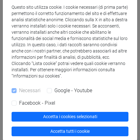
Questo sito utilizza cookie. I cookie necessari (di prima parte)
permettono il corretto funzionamento del sito e di effettuare
Copia questo URL per importare gli orari nel tuo Google
analisi statistiche anonime. Cliccando sulla X in alto a destra
Calendar:
verranno installati solo i cookie necessari. Se acconsenti,
https://www.unive.it/data/ajax/Didattica/generaics?
verranno installati anche altri cookie che abilitano le
cache=-1&afid=568283
funzionalità dei social media e forniscono statistiche sul loro
utilizzo. In questo caso, i dati raccolti saranno condivisi
anche con i nostri partner, che potrebbero associarli ad altre
informazioni per finalità di analisi, di pubblicità, ecc.
Orario settimanale
Cliccando “Lista cookie” potrai vedere quali cookie verranno
installati. Per ottenere maggiori informazioni consulta
“Informazioni sui cookies”.
Necessari
Google - Youtube
Giorno
Orario
Aula
Sede
Note
Facebook - Pixel
Accetta i cookies selezionati
Calendario lezioni
Accetta tutti i cookie