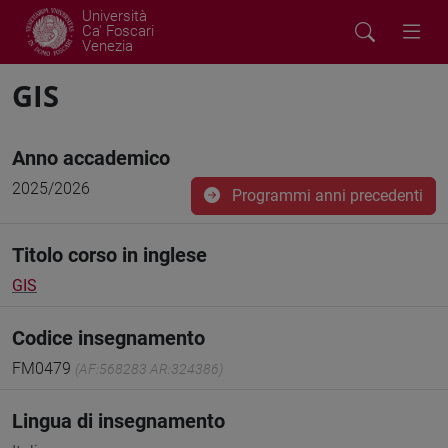
Università
Ca' Foscari
Venezia
GIS
Anno accademico
2025/2026
Programmi anni precedenti
Titolo corso in inglese
GIS
Codice insegnamento
FM0479
(AF:568283 AR:324386)
Lingua di insegnamento