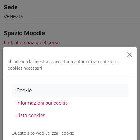
Sede
VENEZIA
Spazio Moodle
Link allo spazio del corso
chiudendo la finestra si accettano automaticamente solo i
cookies necessari
Docenti e corsi di laurea
Cookie
Programma
Informazioni sui cookie
Lista cookies
Genera calendario ICS
Questo sito web utilizza i cookie
Genera calendario XLS