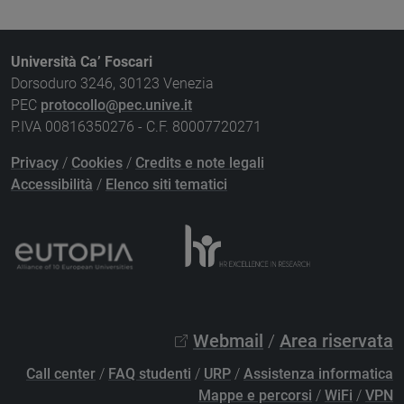
Università Ca’ Foscari
Dorsoduro 3246, 30123 Venezia
PEC
protocollo@pec.unive.it
P.IVA 00816350276 - C.F. 80007720271
Privacy
/
Cookies
/
Credits e note legali
Accessibilità
/
Elenco siti tematici
Webmail
/
Area riservata
Call center
/
FAQ studenti
/
URP
/
Assistenza informatica
Mappe e percorsi
/
WiFi
/
VPN