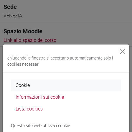
Sede
VENEZIA
Spazio Moodle
Link allo spazio del corso
chiudendo la finestra si accettano automaticamente solo i
cookies necessari
Docenti e corsi di laurea
Cookie
Programma
Informazioni sui cookie
Lista cookies
Genera calendario ICS
Questo sito web utilizza i cookie
Genera calendario XLS