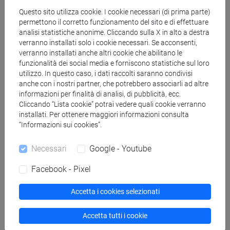
Questo sito utilizza cookie. I cookie necessari (di prima parte)
permettono il corretto funzionamento del sito e di effettuare
Copia questo URL per importare gli orari nel tuo Google
analisi statistiche anonime. Cliccando sulla X in alto a destra
Calendar:
verranno installati solo i cookie necessari. Se acconsenti,
https://www.unive.it/data/ajax/Didattica/generaics?
verranno installati anche altri cookie che abilitano le
cache=-1&afid=568294
funzionalità dei social media e forniscono statistiche sul loro
utilizzo. In questo caso, i dati raccolti saranno condivisi
anche con i nostri partner, che potrebbero associarli ad altre
informazioni per finalità di analisi, di pubblicità, ecc.
Orario settimanale
Cliccando “Lista cookie” potrai vedere quali cookie verranno
installati. Per ottenere maggiori informazioni consulta
“Informazioni sui cookies”.
Necessari
Google - Youtube
Giorno
Orario
Aula
Sede
Note
Facebook - Pixel
Accetta i cookies selezionati
Calendario lezioni
Accetta tutti i cookie