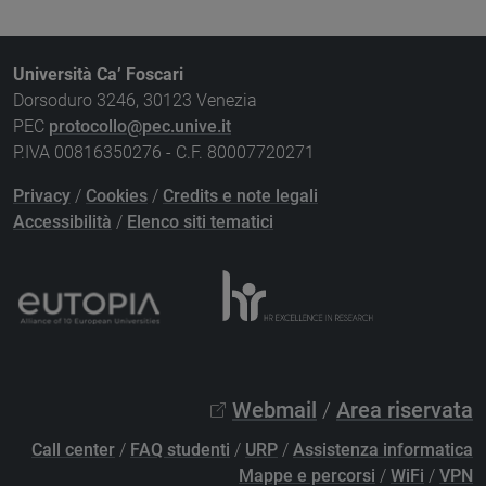
Università Ca’ Foscari
Dorsoduro 3246, 30123 Venezia
PEC
protocollo@pec.unive.it
P.IVA 00816350276 - C.F. 80007720271
Privacy
/
Cookies
/
Credits e note legali
Accessibilità
/
Elenco siti tematici
Webmail
/
Area riservata
Call center
/
FAQ studenti
/
URP
/
Assistenza informatica
Mappe e percorsi
/
WiFi
/
VPN