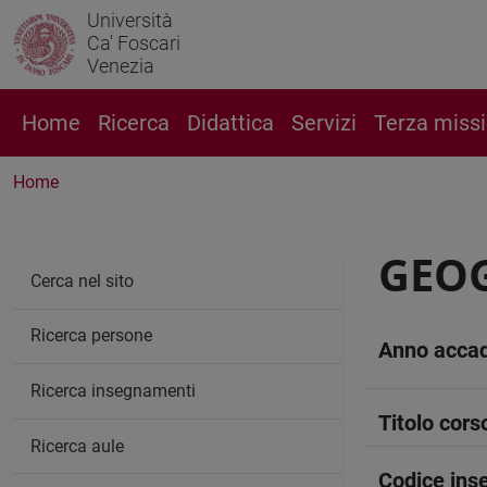
Università
Ca' Foscari
Venezia
Home
Ricerca
Didattica
Servizi
Terza miss
Home
GEOG
Cerca nel sito
Ricerca persone
Anno acca
Ricerca insegnamenti
Titolo cors
Ricerca aule
Codice in