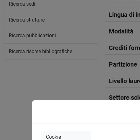
Ricerca sedi
Lingua di 
Ricerca strutture
Modalità
Ricerca pubblicazioni
Crediti form
Ricerca risorse bibliografiche
Partizione
Livello lau
Settore sci
Periodo
Anno corso
Cookie