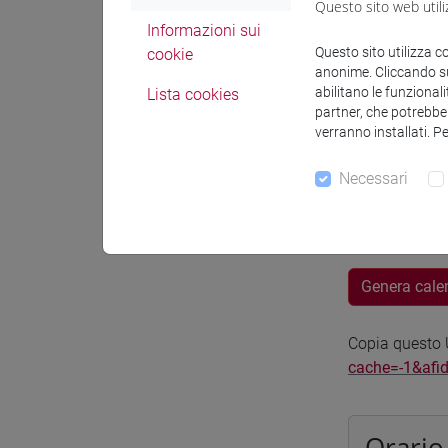
Questo sito web utili
Sede
Informazioni sui
Questo sito utilizza c
cookie
anonime. Cliccando sul
Spazio Mo
abilitano le funzionali
Lista cookies
partner, che potrebber
verranno installati. P
Necessari
Docenti e
Genera cale
Copia questo U
cache=-1&afi
Orario