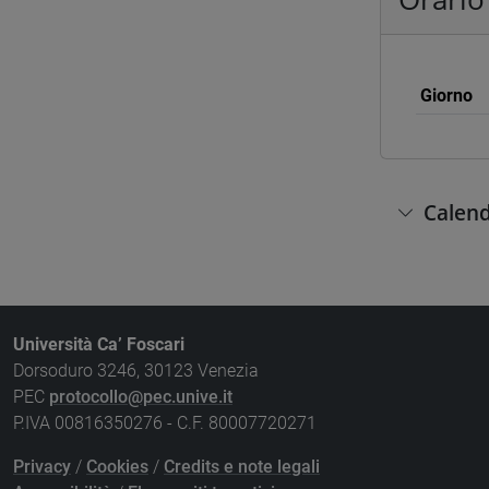
Giorno
Calend
Università Ca’ Foscari
Dorsoduro 3246, 30123 Venezia
PEC
protocollo@pec.unive.it
P.IVA 00816350276 - C.F. 80007720271
Privacy
/
Cookies
/
Credits e note legali