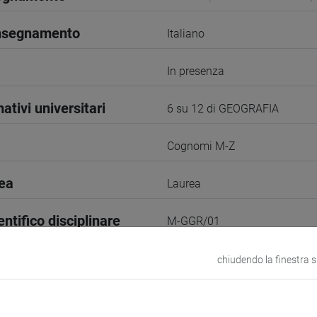
insegnamento
Italiano
In presenza
ativi universitari
6 su 12 di GEOGRAFIA
Cognomi M-Z
rea
Laurea
entifico disciplinare
M-GGR/01
2° Periodo
chiudendo la finestra 
2