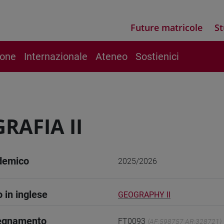
Future matricole
St
ione
Internazionale
Ateneo
Sostienici
RAFIA II
demico
2025/2026
o in inglese
GEOGRAPHY II
segnamento
FT0093
(AF:598757 AR:328721)