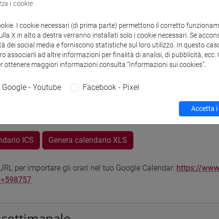
zza i cookie
VENEZIA
ookie. I cookie necessari (di prima parte) permettono il corretto funzionamen
la X in alto a destra verranno installati solo i cookie necessari. Se accons
odle
Link allo spazio del corso
tà dei social media e forniscono statistiche sul loro utilizzo. In questo cas
o associarli ad altre informazioni per finalità di analisi, di pubblicità, ecc
er ottenere maggiori informazioni consulta “Informazioni sui cookies”.
Google - Youtube
Facebook - Pixel
 corsi di laurea
Programma
Accetta i
ndario ICS
Genera calendario XLS
RL per importare gli orari nel tuo Google Calendar:
https://www
d=598757
 settimanale