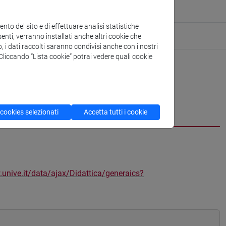
to del sito e di effettuare analisi statistiche
enti, verranno installati anche altri cookie che
o, i dati raccolti saranno condivisi anche con i nostri
. Cliccando “Lista cookie” potrai vedere quali cookie
 cookies selezionati
Accetta tutti i cookie
.unive.it/data/ajax/Didattica/generaics?