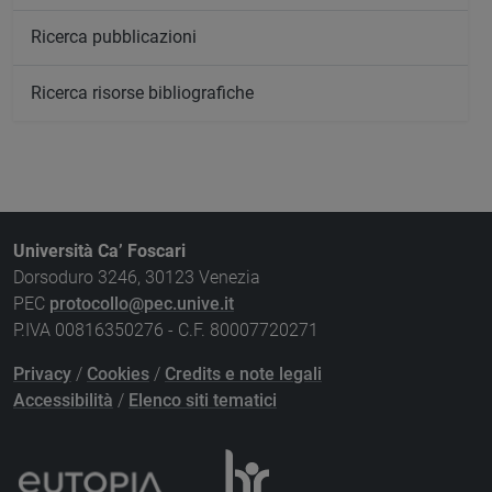
Ricerca pubblicazioni
Ricerca risorse bibliografiche
Università Ca’ Foscari
Dorsoduro 3246, 30123 Venezia
PEC
protocollo@pec.unive.it
P.IVA 00816350276 - C.F. 80007720271
Privacy
/
Cookies
/
Credits e note legali
Accessibilità
/
Elenco siti tematici