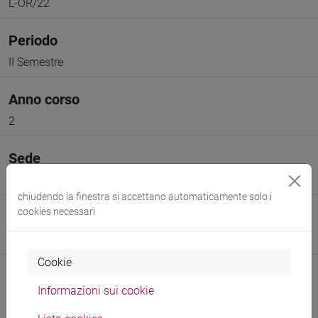
L-OR/22
Periodo
II Semestre
Anno corso
2
Sede
VENEZIA
chiudendo la finestra si accettano automaticamente solo i
cookies necessari
Spazio Moodle
Link allo spazio del corso
Cookie
Informazioni sui cookie