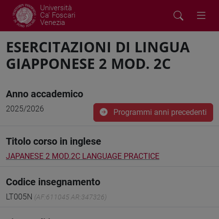
Università
Ca' Foscari
Venezia
ESERCITAZIONI DI LINGUA
GIAPPONESE 2 MOD. 2C
Anno accademico
2025/2026
Programmi anni precedenti
Titolo corso in inglese
JAPANESE 2 MOD.2C LANGUAGE PRACTICE
Codice insegnamento
LT005N
(AF:611045 AR:347326)