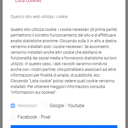
Lista cookies
Docenti e corsi di laurea
Questo sito web utilizza i cookie
Genera calendario ICS
Questo sito utilizza cookie. I cookie necessari (di prima parte)
permettono il corretto funzionamento del sito e di effettuare
analisi statistiche anonime. Cliccando sulla X in alto a destra
Genera calendario XLS
verranno installati solo i cookie necessari. Se acconsenti,
verranno installati anche altri cookie che abilitano le
funzionalità dei social media e forniscono statistiche sul loro
Copia questo URL per importare gli orari nel tuo Google
utilizzo. In questo caso, i dati raccolti saranno condivisi
Calendar:
anche con i nostri partner, che potrebbero associarli ad altre
https://www.unive.it/data/ajax/Didattica/generaics?
informazioni per finalità di analisi, di pubblicità, ecc.
cache=-1&afid=611045
Cliccando “Lista cookie” potrai vedere quali cookie verranno
installati. Per ottenere maggiori informazioni consulta
“Informazioni sui cookies”.
Orario settimanale
Necessari
Google - Youtube
Facebook - Pixel