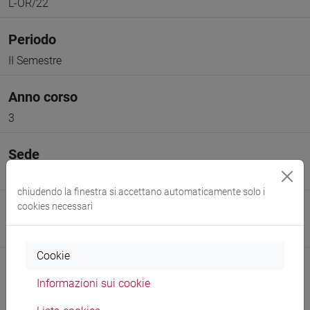
L-OR/22
Periodo
II Semestre
Anno corso
3
Sede
VENEZIA
chiudendo la finestra si accettano automaticamente solo i
cookies necessari
Spazio Moodle
Link allo spazio del corso
Cookie
Informazioni sui cookie