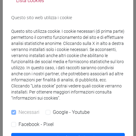
Lista cookies
Docenti e corsi di laurea
Questo sito web utilizza i cookie
Genera calendario ICS
Questo sito utilizza cookie. I cookie necessari (di prima parte)
permettono il corretto funzionamento del sito e di effettuare
analisi statistiche anonime. Cliccando sulla X in alto a destra
Genera calendario XLS
verranno installati solo i cookie necessari. Se acconsenti,
verranno installati anche altri cookie che abilitano le
funzionalità dei social media e forniscono statistiche sul loro
Copia questo URL per importare gli orari nel tuo Google
utilizzo. In questo caso, i dati raccolti saranno condivisi
Calendar:
anche con i nostri partner, che potrebbero associarli ad altre
https://www.unive.it/data/ajax/Didattica/generaics?
informazioni per finalità di analisi, di pubblicità, ecc.
cache=-1&afid=611511
Cliccando “Lista cookie” potrai vedere quali cookie verranno
installati. Per ottenere maggiori informazioni consulta
“Informazioni sui cookies”.
Orario settimanale
Necessari
Google - Youtube
Facebook - Pixel