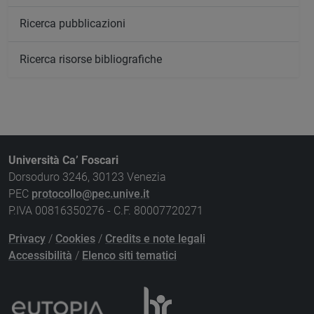
Ricerca pubblicazioni
Ricerca risorse bibliografiche
Università Ca’ Foscari
Dorsoduro 3246, 30123 Venezia
PEC
protocollo@pec.unive.it
P.IVA 00816350276 - C.F. 80007720271
Privacy
/
Cookies
/
Credits e note legali
Accessibilità
/
Elenco siti tematici