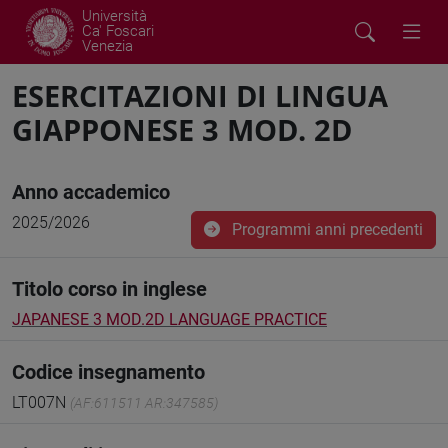
Università
Ca' Foscari
Venezia
ESERCITAZIONI DI LINGUA
GIAPPONESE 3 MOD. 2D
Anno accademico
2025/2026
Programmi anni precedenti
Titolo corso in inglese
JAPANESE 3 MOD.2D LANGUAGE PRACTICE
Codice insegnamento
LT007N
(AF:611511 AR:347585)