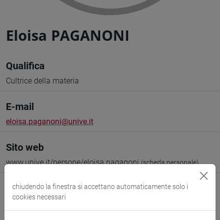
Eloisa PAGANONI
Qualifica
Cultrice della materia
E-mail
eloisa.paganoni@unive.it
Sito web
www.unive.it/persone/eloisa.paganoni
(scheda personale)
Struttura
chiudendo la finestra si accettano automaticamente solo i
cookies necessari
Dipartimento di Studi Umanistici
Sito web struttura:
https://www.unive.it/dsu