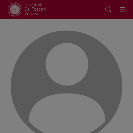
Università
Ca' Foscari
Venezia