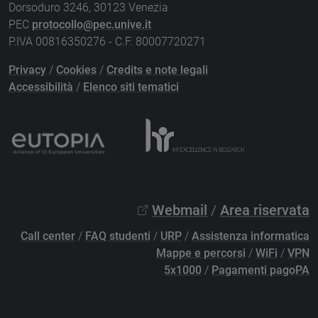
Dorsoduro 3246, 30123 Venezia
PEC
protocollo@pec.unive.it
P.IVA 00816350276 - C.F. 80007720271
Privacy
/
Cookies
/
Credits e note legali
Accessibilità
/
Elenco siti tematici
Webmail
/
Area riservata
Call center
/
FAQ studenti
/
URP
/
Assistenza informatica
Mappe e percorsi
/
WiFi
/
VPN
5x1000
/
Pagamenti pagoPA