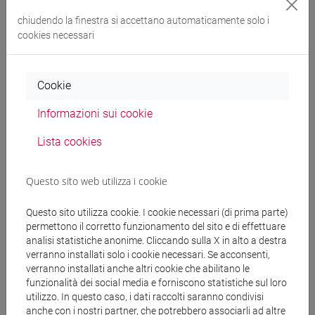
Didattica
chiudendo la finestra si accettano automaticamente solo i
Ricerca
cookies necessari
Pubblicazioni
Cookie
CV
Informazioni sui cookie
Lista cookies
Ricevimento
Questo sito web utilizza i cookie
Durante il III° periodo, il martedì dalle 15:30 alle 17:30 presso
lo studio 1B04 al primo piano di Malcanton-Marcorà (sala
Questo sito utilizza cookie. I cookie necessari (di prima parte)
contrattisti), nel IV° periodo e fino a settembre, ogni giovedì
permettono il corretto funzionamento del sito e di effettuare
analisi statistiche anonime. Cliccando sulla X in alto a destra
ore 15.30-17-30 (previa prenotazione via email entro il
verranno installati solo i cookie necessari. Se acconsenti,
giorno precedente). Sempre garantita la possibilità di essere
verranno installati anche altri cookie che abilitano le
contattata via email (ale.trevisan@unive.it).
funzionalità dei social media e forniscono statistiche sul loro
utilizzo. In questo caso, i dati raccolti saranno condivisi
anche con i nostri partner, che potrebbero associarli ad altre