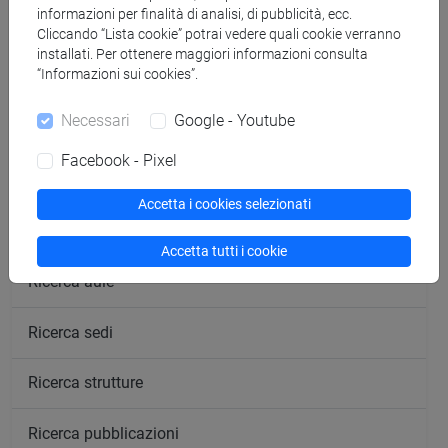
informazioni per finalità di analisi, di pubblicità, ecc.
Cliccando “Lista cookie” potrai vedere quali cookie verranno
installati. Per ottenere maggiori informazioni consulta
segui il feed
“Informazioni sui cookies”.
Necessari
Google - Youtube
Cerca nel sito
Facebook - Pixel
Ricerca persone
Accetta i cookies selezionati
Ricerca insegnamenti
Accetta tutti i cookie
Ricerca aule
Ricerca sedi
Ricerca strutture
Ricerca pubblicazioni