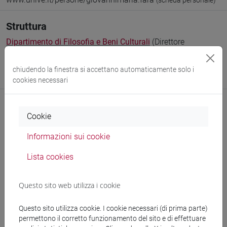
(scheda personale)
Struttura
Dipartimento di Filosofia e Beni Culturali
(Direttore
Dipartimento)
Sito web struttura:
https://www.unive.it/dip.fbc
chiudendo la finestra si accettano automaticamente solo i
Sede:
Malcanton Marcorà
cookies necessari
Cookie
Comunicazioni
Informazioni sui cookie
Didattica
Lista cookies
Ricerca
Questo sito web utilizza i cookie
Pubblicazioni
Questo sito utilizza cookie. I cookie necessari (di prima parte)
CV
permettono il corretto funzionamento del sito e di effettuare