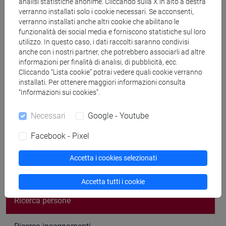
analisi statistiche anonime. Cliccando sulla X in alto a destra
cfNEWS
verranno installati solo i cookie necessari. Se acconsenti,
verranno installati anche altri cookie che abilitano le
funzionalità dei social media e forniscono statistiche sul loro
utilizzo. In questo caso, i dati raccolti saranno condivisi
anche con i nostri partner, che potrebbero associarli ad altre
Ricevimento
informazioni per finalità di analisi, di pubblicità, ecc.
Cliccando “Lista cookie” potrai vedere quali cookie verranno
Martedì ore 16.00
installati. Per ottenere maggiori informazioni consulta
“Informazioni sui cookies”.
Necessari
Google - Youtube
Facebook - Pixel
segui il feed
Accetta i cookies selezionati
Cerca nel sito
Accetta tutti i cookie
Ricerca persone