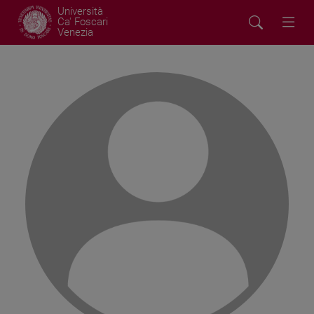
Università
Ca' Foscari
Venezia