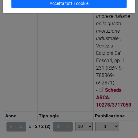
business
Accetta tutti i cookie
vincenti per le
imprese italiane
nella quarta
rivoluzione
industriale
,
Venezia,
Edizioni Ca'
Foscari, pp. 1-
231 (ISBN 9-
788869-
692871)
-
Scheda
ARCA:
10278/3717053
Anno
Tipologia
Pubblicazione
1 - 2 / 2 (2)