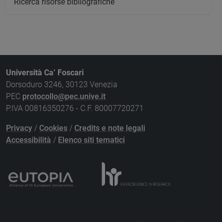
Ricerca risorse bibliografiche
Università Ca’ Foscari
Dorsoduro 3246, 30123 Venezia
PEC
protocollo@pec.unive.it
P.IVA 00816350276 - C.F. 80007720271
Privacy
/
Cookies
/
Credits e note legali
Accessibilità
/
Elenco siti tematici