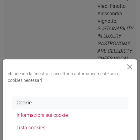
Vladi Finotto,
Alessandra
Vignotto,
SUSTAINABILITY
IN LUXURY
GASTRONOMY:
ARE CELEBRITY
CHEFS VOCAL
ABOUT IT?
,
Proceedings of
chiudendo la finestra si accettano automaticamente solo i
cookies necessari
XX International
Marketing
Trends
Cookie
Conference,
Paris-Venice
Informazioni sui cookie
Marketing
Trends
Lista cookies
Association,