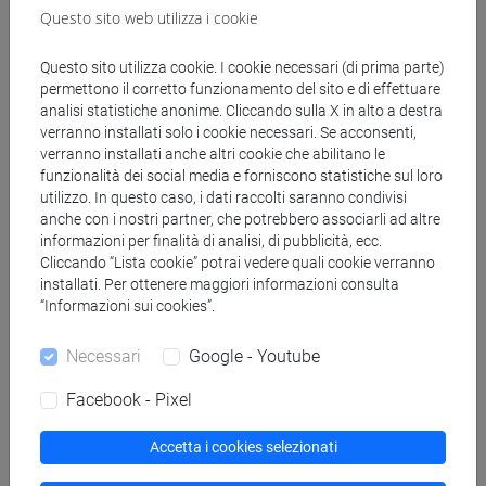
Convegno:
Questo sito web utilizza i cookie
International
Marketing
Questo sito utilizza cookie. I cookie necessari (di prima parte)
Trends
permettono il corretto funzionamento del sito e di effettuare
Conference
analisi statistiche anonime. Cliccando sulla X in alto a destra
verranno installati solo i cookie necessari. Se acconsenti,
(ISBN 978-2-
verranno installati anche altri cookie che abilitano le
490372-23-2)
funzionalità dei social media e forniscono statistiche sul loro
-
Scheda
utilizzo. In questo caso, i dati raccolti saranno condivisi
ARCA:
anche con i nostri partner, che potrebbero associarli ad altre
10278/5115907
informazioni per finalità di analisi, di pubblicità, ecc.
Cliccando “Lista cookie” potrai vedere quali cookie verranno
2018
Monografia o trattato
Carlo Bagnoli,
installati. Per ottenere maggiori informazioni consulta
“Informazioni sui cookies”.
scientifico
Alessia Bravin,
Maurizio
Necessari
Google - Youtube
Massaro,
Alessandra
Facebook - Pixel
Vignotto
Business Model
Accetta i cookies selezionati
4.0 I modelli di