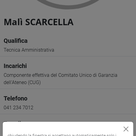
Malì SCARCELLA
Qualifica
Tecnica Amministrativa
Incarichi
Componente effettiva del Comitato Unico di Garanzia
dell'Ateneo (CUG)
Telefono
041 234 7012
E-mail
mali.scarcella@unive.it
chiudendo la finestra si accettano automaticamente solo i