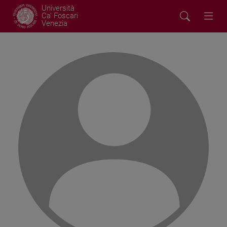
Università
Ca' Foscari
Venezia