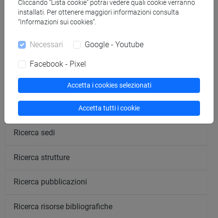
Cliccando “Lista cookie” potrai vedere quali cookie verranno
segui il feed
installati. Per ottenere maggiori informazioni consulta
“Informazioni sui cookies”.
Cerca nel sito
Necessari
Google - Youtube
Ricerca persone
Facebook - Pixel
Ricerca insegnamenti
Accetta i cookies selezionati
Ricerca aule
Accetta tutti i cookie
Ricerca sedi
Ricerca strutture
Ricerca pubblicazioni
Ricerca risorse bibliografiche