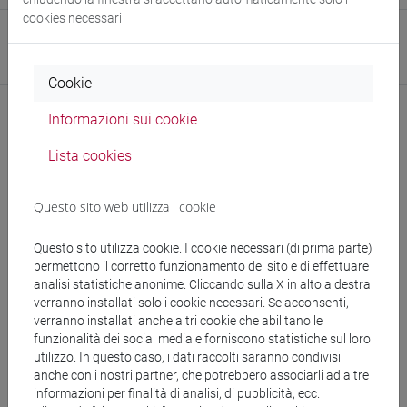
cookies necessari
Sito web
www.unive.it/persone/mali.scarcella
(scheda personale)
Cookie
Struttura
Informazioni sui cookie
ARU - Settore Formazione e Sviluppo competenze
(Referente
Lista cookies
di Settore)
Sede:
Ca' Foscari
Questo sito web utilizza i cookie
Questo sito utilizza cookie. I cookie necessari (di prima parte)
permettono il corretto funzionamento del sito e di effettuare
CV
analisi statistiche anonime. Cliccando sulla X in alto a destra
verranno installati solo i cookie necessari. Se acconsenti,
verranno installati anche altri cookie che abilitano le
funzionalità dei social media e forniscono statistiche sul loro
utilizzo. In questo caso, i dati raccolti saranno condivisi
anche con i nostri partner, che potrebbero associarli ad altre
informazioni per finalità di analisi, di pubblicità, ecc.