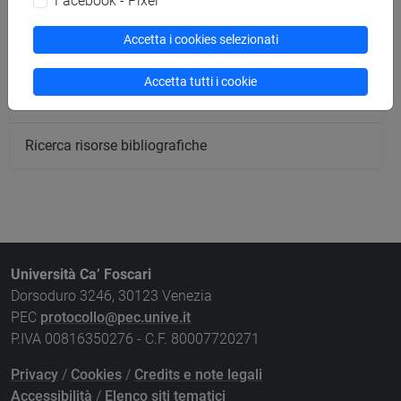
Facebook - Pixel
Ricerca sedi
Accetta i cookies selezionati
Ricerca strutture
Accetta tutti i cookie
Ricerca pubblicazioni
Ricerca risorse bibliografiche
Università Ca’ Foscari
Dorsoduro 3246, 30123 Venezia
PEC
protocollo@pec.unive.it
P.IVA 00816350276 - C.F. 80007720271
Privacy
/
Cookies
/
Credits e note legali
Accessibilità
/
Elenco siti tematici