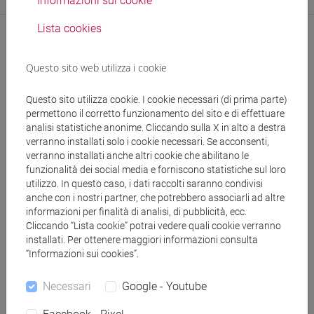
Informazioni sui cookie
Lista cookies
Questo sito web utilizza i cookie
Questo sito utilizza cookie. I cookie necessari (di prima parte)
permettono il corretto funzionamento del sito e di effettuare
analisi statistiche anonime. Cliccando sulla X in alto a destra
segui il feed
verranno installati solo i cookie necessari. Se acconsenti,
verranno installati anche altri cookie che abilitano le
funzionalità dei social media e forniscono statistiche sul loro
Cerca nel sito
utilizzo. In questo caso, i dati raccolti saranno condivisi
anche con i nostri partner, che potrebbero associarli ad altre
informazioni per finalità di analisi, di pubblicità, ecc.
Ricerca persone
Cliccando “Lista cookie” potrai vedere quali cookie verranno
installati. Per ottenere maggiori informazioni consulta
Ricerca insegnamenti
“Informazioni sui cookies”.
Ricerca aule
Necessari
Google - Youtube