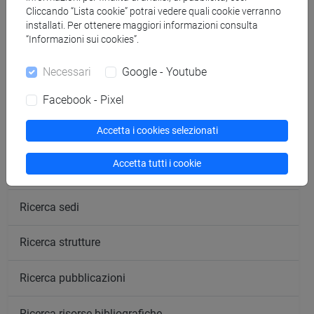
Cliccando “Lista cookie” potrai vedere quali cookie verranno
segui il feed
installati. Per ottenere maggiori informazioni consulta
“Informazioni sui cookies”.
Cerca nel sito
Necessari
Google - Youtube
Facebook - Pixel
Ricerca persone
Accetta i cookies selezionati
Ricerca insegnamenti
Accetta tutti i cookie
Ricerca aule
Ricerca sedi
Ricerca strutture
Ricerca pubblicazioni
Ricerca risorse bibliografiche