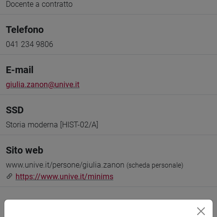
Docente a contratto
Telefono
041 234 9806
E-mail
giulia.zanon@unive.it
SSD
Storia moderna [HIST-02/A]
Sito web
www.unive.it/persone/giulia.zanon
(scheda personale)
https://www.unive.it/minims