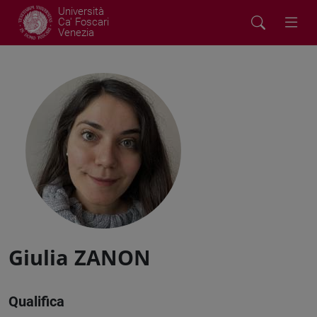
Università
Ca' Foscari
Venezia
Giulia ZANON
Qualifica