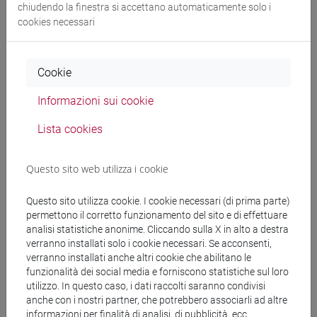
chiudendo la finestra si accettano automaticamente solo i
Comunicazioni
cookies necessari
Didattica
Ricerca
Cookie
Pubblicazioni
Informazioni sui cookie
CV
Lista cookies
Questo sito web utilizza i cookie
Ricevimento
Questo sito utilizza cookie. I cookie necessari (di prima parte)
permettono il corretto funzionamento del sito e di effettuare
analisi statistiche anonime. Cliccando sulla X in alto a destra
Giovedì 10.30-11.30, Malcanton Marcorà, secondo piano,
verranno installati solo i cookie necessari. Se acconsenti,
studio 2B02, su appuntamento.
verranno installati anche altri cookie che abilitano le
funzionalità dei social media e forniscono statistiche sul loro
utilizzo. In questo caso, i dati raccolti saranno condivisi
anche con i nostri partner, che potrebbero associarli ad altre
informazioni per finalità di analisi, di pubblicità, ecc.