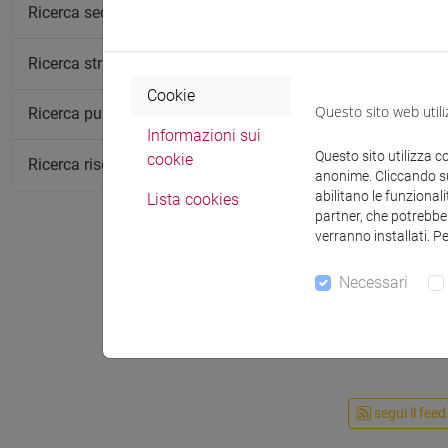
Ricerca sedi
Ricerca strutture
Cookie
Questo sito web utili
Ricerca pubblicazioni
Informazioni sui
Questo sito utilizza c
cookie
Ricerca risorse bibliografiche
anonime. Cliccando sul
abilitano le funzionali
Lista cookies
partner, che potrebber
verranno installati. P
Necessari
segui il feed