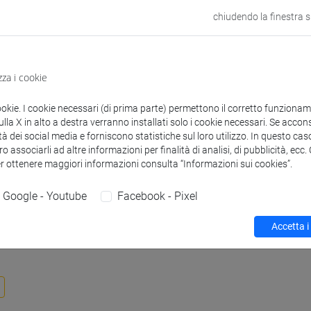
chiudendo la finestra 
E-mail
sara.ruzza@uni
Sito web
www.unive.it/p
zza i cookie
Struttura
AAI - Settore P
ookie. I cookie necessari (di prima parte) permettono il corretto funzionamen
Sede:
Ca' Fosca
la X in alto a destra verranno installati solo i cookie necessari. Se accons
tà dei social media e forniscono statistiche sul loro utilizzo. In questo cas
Sicurezza
Addetto/Addet
o associarli ad altre informazioni per finalità di analisi, di pubblicità, ecc
er ottenere maggiori informazioni consulta “Informazioni sui cookies”.
Google - Youtube
Facebook - Pixel
Accetta i