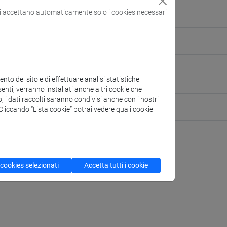
si accettano automaticamente solo i cookies necessari
ve.it
ersone/sara.ruzza
(scheda personale)
osta e Protocollo
to del sito e di effettuare analisi statistiche
ri
enti, verranno installati anche altri cookie che
o, i dati raccolti saranno condivisi anche con i nostri
ta Squadre di Emergenza
. Cliccando “Lista cookie” potrai vedere quali cookie
 cookies selezionati
Accetta tutti i cookie