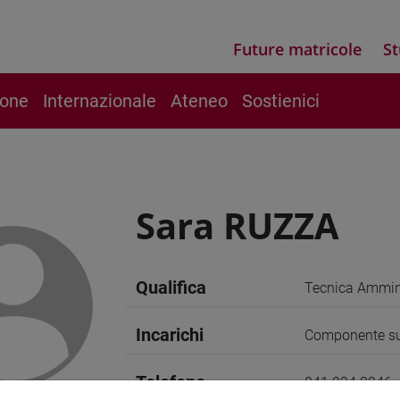
Future matricole
St
ione
Internazionale
Ateneo
Sostienici
Sara RUZZA
Qualifica
Tecnica Ammini
Incarichi
Componente sup
Telefono
041 234 8246