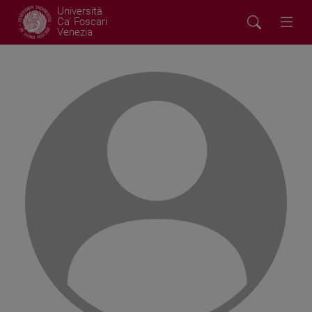
Università
Ca' Foscari
Venezia