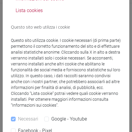
Lista cookies
Questo sito web utilizza i cookie
Questo sito utilizza cookie. I cookie necessari (di prima parte)
permettono il corretto funzionamento del sito e di effettuare
analisi statistiche anonime. Cliccando sulla X in alto a destra
segui il feed
verranno installati solo i cookie necessari. Se acconsenti,
verranno installati anche altri cookie che abilitano le
funzionalità dei social media e forniscono statistiche sul loro
Cerca nel sito
utilizzo. In questo caso, i dati raccolti saranno condivisi
anche con i nostri partner, che potrebbero associarli ad altre
Ricerca persone
informazioni per finalità di analisi, di pubblicità, ecc.
Cliccando “Lista cookie” potrai vedere quali cookie verranno
installati. Per ottenere maggiori informazioni consulta
Ricerca insegnamenti
“Informazioni sui cookies”.
Ricerca aule
Necessari
Google - Youtube
Facebook - Pixel