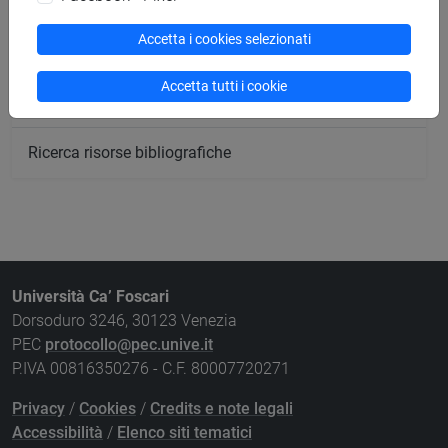
Ricerca sedi
Accetta i cookies selezionati
Ricerca strutture
Accetta tutti i cookie
Ricerca pubblicazioni
Ricerca risorse bibliografiche
Università Ca’ Foscari
Dorsoduro 3246, 30123 Venezia
PEC
protocollo@pec.unive.it
P.IVA 00816350276 - C.F. 80007720271
Privacy
/
Cookies
/
Credits e note legali
Accessibilità
/
Elenco siti tematici