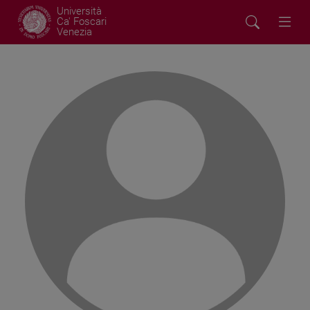
Università
Ca' Foscari
Venezia