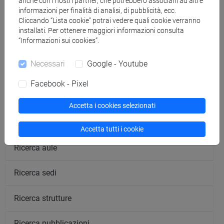
anche con i nostri partner, che potrebbero associarli ad altre
informazioni per finalità di analisi, di pubblicità, ecc.
Cliccando “Lista cookie” potrai vedere quali cookie verranno
installati. Per ottenere maggiori informazioni consulta
“Informazioni sui cookies”.
segui il feed
Necessari
Google - Youtube
Cerca nel sito
Facebook - Pixel
Ricerca persone
Accetta i cookies selezionati
Ricerca insegnamenti
Accetta tutti i cookie
Ricerca aule
Ricerca sedi
Ricerca strutture
Ricerca pubblicazioni