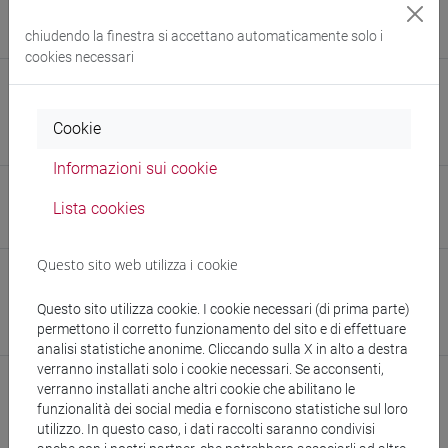
Colombi Emanuela (Università di Udine) / Abate Emma
chiudendo la finestra si accettano automaticamente solo i
(Università di Bologna)
cookies necessari
E-mail
andrea.dilenardo@unive.it
Cookie
989177@stud.unive.it
Informazioni sui cookie
Sito web
Lista cookies
www.unive.it/persone/andrea.dilenardo
(scheda personale)
Questo sito web utilizza i cookie
Struttura
Dipartimento di Studi Umanistici
Questo sito utilizza cookie. I cookie necessari (di prima parte)
permettono il corretto funzionamento del sito e di effettuare
Sito web struttura:
https://www.unive.it/dsu
analisi statistiche anonime. Cliccando sulla X in alto a destra
verranno installati solo i cookie necessari. Se acconsenti,
verranno installati anche altri cookie che abilitano le
funzionalità dei social media e forniscono statistiche sul loro
utilizzo. In questo caso, i dati raccolti saranno condivisi