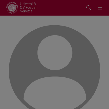
Università
Ca' Foscari
Venezia