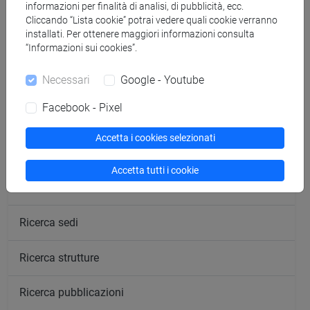
informazioni per finalità di analisi, di pubblicità, ecc.
Cliccando “Lista cookie” potrai vedere quali cookie verranno
installati. Per ottenere maggiori informazioni consulta
segui il feed
“Informazioni sui cookies”.
Necessari
Google - Youtube
Cerca nel sito
Facebook - Pixel
Ricerca persone
Accetta i cookies selezionati
Ricerca insegnamenti
Accetta tutti i cookie
Ricerca aule
Ricerca sedi
Ricerca strutture
Ricerca pubblicazioni