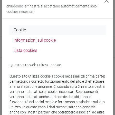
Mondin Luca / Pontani Filippomaria
chiudendo la finestra si accettano automaticamente solo i
cookies necessari
E-mail
davide.zetto@unive.it
Cookie
883174@stud.unive.it
Informazioni sui cookie
Sito web
Lista cookies
www.unive.it/persone/davide.zetto
(scheda personale)
Questo sito web utilizza i cookie
Struttura
Dipartimento di Studi Umanistici
Questo sito utilizza cookie. I cookie necessari (di prima parte)
Sito web struttura:
https://www.unive.it/dsu
permettono il corretto funzionamento del sito e di effettuare
analisi statistiche anonime. Cliccando sulla X in alto a destra
verranno installati solo i cookie necessari. Se acconsenti,
verranno installati anche altri cookie che abilitano le
funzionalità dei social media e forniscono statistiche sul loro
utilizzo. In questo caso, i dati raccolti saranno condivisi
anche con i nostri partner, che potrebbero associarli ad altre