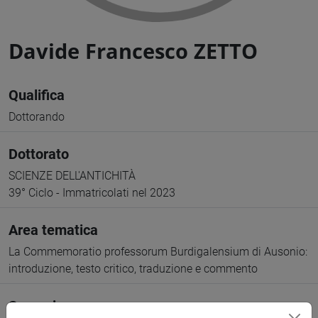
Davide Francesco ZETTO
Qualifica
Dottorando
Dottorato
SCIENZE DELL'ANTICHITÀ
39° Ciclo - Immatricolati nel 2023
Area tematica
La Commemoratio professorum Burdigalensium di Ausonio:
introduzione, testo critico, traduzione e commento
Supervisore