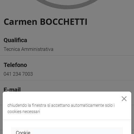
Carmen BOCCHETTI
Qualifica
Tecnica Amministrativa
Telefono
041 234 7003
E-mail
carmen.bocchetti@unive.it
chiudendo la finestra si accettano automaticamente solo i
cookies necessari
Sito web
www.unive.it/persone/carmen.bocchetti
(scheda personale)
Cookie