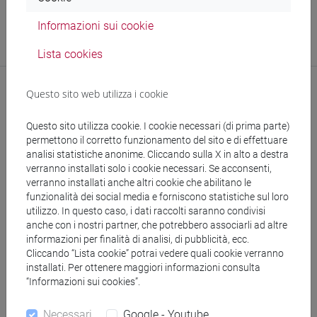
Struttura
Informazioni sui cookie
ARU - Settore Formazione Sicurezza
Sede:
Ca' Foscari
Lista cookies
Questo sito web utilizza i cookie
Questo sito utilizza cookie. I cookie necessari (di prima parte)
permettono il corretto funzionamento del sito e di effettuare
analisi statistiche anonime. Cliccando sulla X in alto a destra
verranno installati solo i cookie necessari. Se acconsenti,
verranno installati anche altri cookie che abilitano le
segui il feed
funzionalità dei social media e forniscono statistiche sul loro
utilizzo. In questo caso, i dati raccolti saranno condivisi
anche con i nostri partner, che potrebbero associarli ad altre
Cerca nel sito
informazioni per finalità di analisi, di pubblicità, ecc.
Cliccando “Lista cookie” potrai vedere quali cookie verranno
installati. Per ottenere maggiori informazioni consulta
Ricerca persone
“Informazioni sui cookies”.
Ricerca insegnamenti
Necessari
Google - Youtube