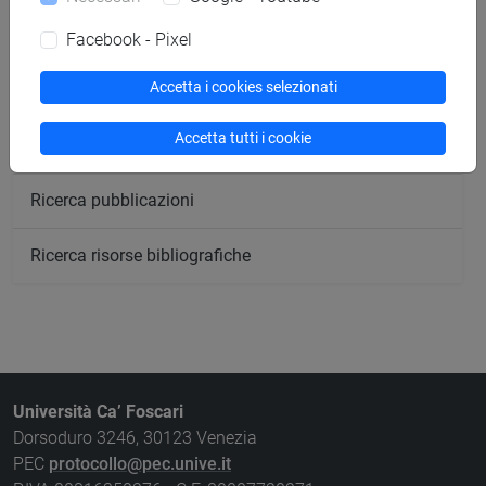
Ricerca aule
Facebook - Pixel
Accetta i cookies selezionati
Ricerca sedi
Accetta tutti i cookie
Ricerca strutture
Ricerca pubblicazioni
Ricerca risorse bibliografiche
Università Ca’ Foscari
Dorsoduro 3246, 30123 Venezia
PEC
protocollo@pec.unive.it