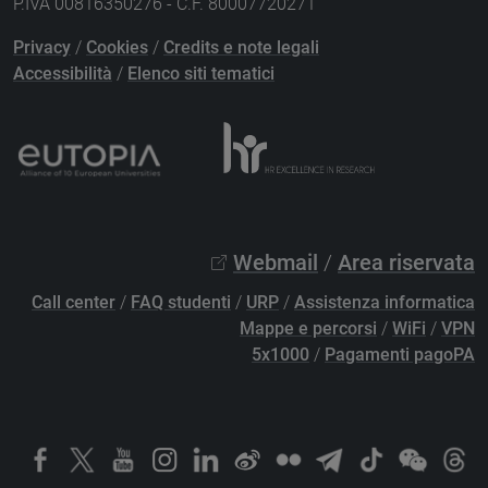
P.IVA 00816350276 - C.F. 80007720271
Privacy
/
Cookies
/
Credits e note legali
Accessibilità
/
Elenco siti tematici
Webmail
/
Area riservata
Call center
/
FAQ studenti
/
URP
/
Assistenza informatica
Mappe e percorsi
/
WiFi
/
VPN
5x1000
/
Pagamenti pagoPA