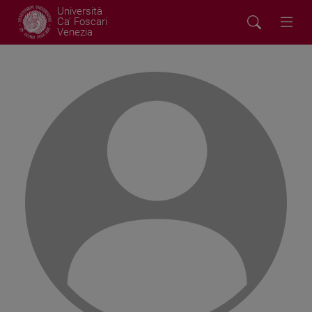
Università
Ca' Foscari
Venezia