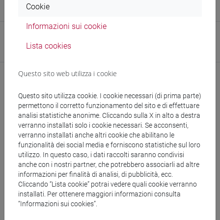
Cookie
Sito web struttura:
https://www.unive.it/dais
Informazioni sui cookie
Research Institute
Lista cookies
Research Institute for Complexity
Questo sito web utilizza i cookie
Questo sito utilizza cookie. I cookie necessari (di prima parte)
permettono il corretto funzionamento del sito e di effettuare
analisi statistiche anonime. Cliccando sulla X in alto a destra
verranno installati solo i cookie necessari. Se acconsenti,
verranno installati anche altri cookie che abilitano le
funzionalità dei social media e forniscono statistiche sul loro
segui il feed
utilizzo. In questo caso, i dati raccolti saranno condivisi
anche con i nostri partner, che potrebbero associarli ad altre
informazioni per finalità di analisi, di pubblicità, ecc.
Cerca nel sito
Cliccando “Lista cookie” potrai vedere quali cookie verranno
installati. Per ottenere maggiori informazioni consulta
Ricerca persone
“Informazioni sui cookies”.