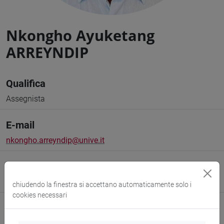
Nkongho Ayuketang
ARREYNDIP
Qualifica
Assegnista
E-mail
nkongho.arreyndip@unive.it
Sito web
www.unive.it/persone/nkongho.arreyndip
(scheda personale)
chiudendo la finestra si accettano automaticamente solo i
cookies necessari
Struttura
Dipartimento di Scienze Ambientali, Informatica e Statistica