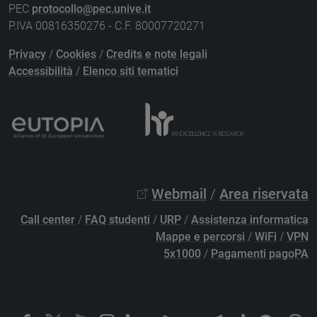
PEC
protocollo@pec.unive.it
P.IVA 00816350276 - C.F. 80007720271
Privacy
/
Cookies
/
Credits e note legali
Accessibilità
/
Elenco siti tematici
Webmail
/
Area riservata
Call center
/
FAQ studenti
/
URP
/
Assistenza informatica
Mappe e percorsi
/
WiFi
/
VPN
5x1000
/
Pagamenti pagoPA