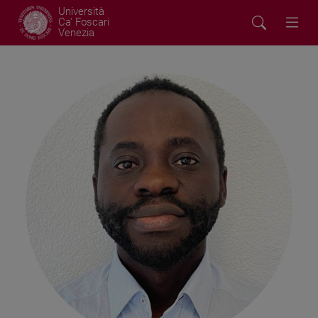
Università
Ca' Foscari
Venezia