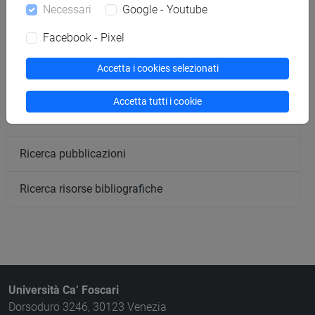
Necessari
Google - Youtube
Ricerca insegnamenti
Facebook - Pixel
Ricerca aule
Accetta i cookies selezionati
Ricerca sedi
Accetta tutti i cookie
Ricerca strutture
Ricerca pubblicazioni
Ricerca risorse bibliografiche
Università Ca’ Foscari
Dorsoduro 3246, 30123 Venezia