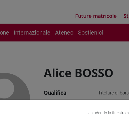
Future matricole
St
ione
Internazionale
Ateneo
Sostienici
Alice BOSSO
Qualifica
Titolare di bors
E-mail
alice.bosso@un
chiudendo la finestra 
Sito web
www.unive.it/p