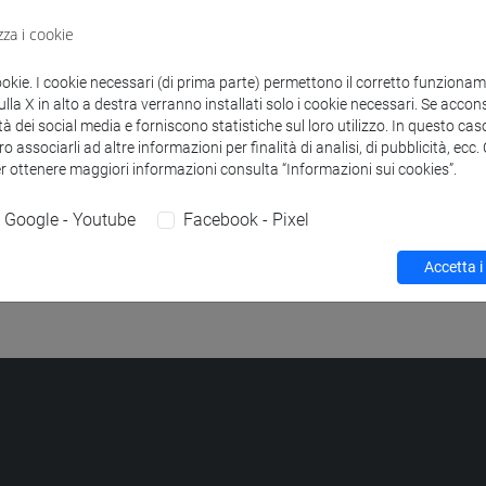
Struttura
zza i cookie
Venice School
Sito web strutt
ookie. I cookie necessari (di prima parte) permettono il corretto funzionamen
la X in alto a destra verranno installati solo i cookie necessari. Se accons
tà dei social media e forniscono statistiche sul loro utilizzo. In questo cas
o associarli ad altre informazioni per finalità di analisi, di pubblicità, ecc
er ottenere maggiori informazioni consulta “Informazioni sui cookies”.
Google - Youtube
Facebook - Pixel
Accetta i