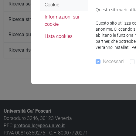
Ricerca sedi
Cookie
Questo sito web utili
Informazioni sui
Ricerca strutture
Questo sito utilizza c
cookie
anonime. Cliccando sul
Ricerca pubblicazioni
abilitano le funzionali
Lista cookies
partner, che potrebber
verranno installati. P
Ricerca risorse bibliografiche
Necessari
segui il feed
Università Ca’ Foscari
Dorsoduro 3246, 30123 Venezia
PEC
protocollo@pec.unive.it
P.IVA 00816350276 - C.F. 80007720271