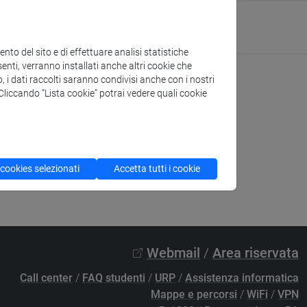
 of Management
ura:
https://www.unive.it/management
to del sito e di effettuare analisi statistiche
enti, verranno installati anche altri cookie che
o, i dati raccolti saranno condivisi anche con i nostri
. Cliccando “Lista cookie” potrai vedere quali cookie
 cookies selezionati
Accetta tutti i cookie
Webmail
/
Area riservata
Call center
/
FAQ studenti
/
URP
/
Assistenza informatica
Mappe e percorsi
/
WiFi
/
VPN