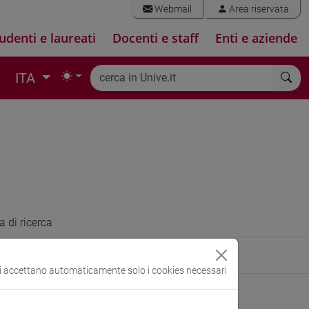
Webmail
Area riservata
udenti e laureati
Docenti e staff
Enti e aziende
ITA
a di ricerca
ive.it
si accettano automaticamente solo i cookies necessari
ersone/alice.bosso
(scheda personale)