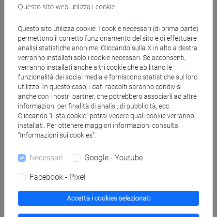
Questo sito web utilizza i cookie
segui il feed
Questo sito utilizza cookie. I cookie necessari (di prima parte)
permettono il corretto funzionamento del sito e di effettuare
Cerca nel sito
analisi statistiche anonime. Cliccando sulla X in alto a destra
verranno installati solo i cookie necessari. Se acconsenti,
verranno installati anche altri cookie che abilitano le
Ricerca persone
funzionalità dei social media e forniscono statistiche sul loro
utilizzo. In questo caso, i dati raccolti saranno condivisi
Ricerca insegnamenti
anche con i nostri partner, che potrebbero associarli ad altre
informazioni per finalità di analisi, di pubblicità, ecc.
Cliccando “Lista cookie” potrai vedere quali cookie verranno
Ricerca aule
installati. Per ottenere maggiori informazioni consulta
“Informazioni sui cookies”.
Ricerca sedi
Necessari
Google - Youtube
Ricerca strutture
Facebook - Pixel
Ricerca pubblicazioni
Accetta i cookies selezionati
Ricerca risorse bibliografiche