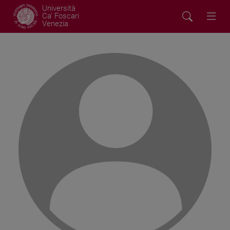
Università
Ca' Foscari
Venezia