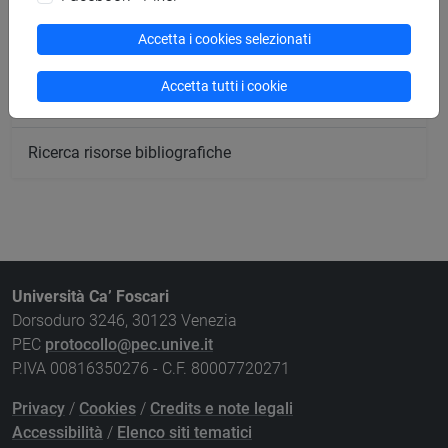
Ricerca sedi
Accetta i cookies selezionati
Ricerca strutture
Accetta tutti i cookie
Ricerca pubblicazioni
Ricerca risorse bibliografiche
Università Ca’ Foscari
Dorsoduro 3246, 30123 Venezia
PEC
protocollo@pec.unive.it
P.IVA 00816350276 - C.F. 80007720271
Privacy
/
Cookies
/
Credits e note legali
Accessibilità
/
Elenco siti tematici