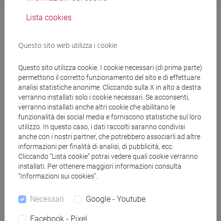
Lista cookies
Questo sito web utilizza i cookie
Questo sito utilizza cookie. I cookie necessari (di prima parte)
permettono il corretto funzionamento del sito e di effettuare
analisi statistiche anonime. Cliccando sulla X in alto a destra
segui il feed
verranno installati solo i cookie necessari. Se acconsenti,
verranno installati anche altri cookie che abilitano le
funzionalità dei social media e forniscono statistiche sul loro
Cerca nel sito
utilizzo. In questo caso, i dati raccolti saranno condivisi
anche con i nostri partner, che potrebbero associarli ad altre
Ricerca persone
informazioni per finalità di analisi, di pubblicità, ecc.
Cliccando “Lista cookie” potrai vedere quali cookie verranno
installati. Per ottenere maggiori informazioni consulta
Ricerca insegnamenti
“Informazioni sui cookies”.
Ricerca aule
Necessari
Google - Youtube
Facebook - Pixel