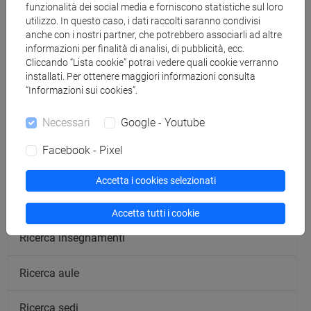
funzionalità dei social media e forniscono statistiche sul loro
CV
utilizzo. In questo caso, i dati raccolti saranno condivisi
anche con i nostri partner, che potrebbero associarli ad altre
informazioni per finalità di analisi, di pubblicità, ecc.
Cliccando “Lista cookie” potrai vedere quali cookie verranno
installati. Per ottenere maggiori informazioni consulta
“Informazioni sui cookies”.
Necessari
Google - Youtube
segui il feed
Facebook - Pixel
Cerca nel sito
Accetta i cookies selezionati
Ricerca persone
Accetta tutti i cookie
Ricerca insegnamenti
Ricerca aule
Ricerca sedi