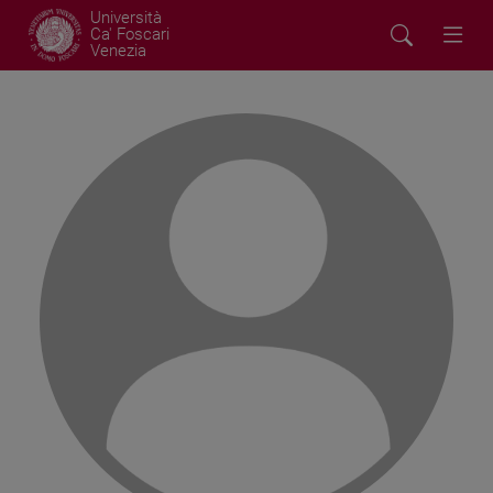
Università
Ca' Foscari
Venezia