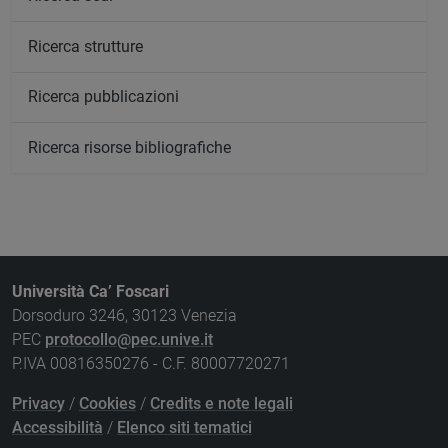
Ricerca strutture
Ricerca pubblicazioni
Ricerca risorse bibliografiche
Università Ca’ Foscari
Dorsoduro 3246, 30123 Venezia
PEC
protocollo@pec.unive.it
P.IVA 00816350276 - C.F. 80007720271
Privacy
/
Cookies
/
Credits e note legali
Accessibilità
/
Elenco siti tematici