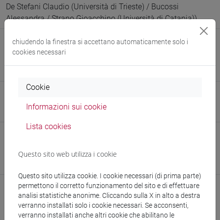
De Stefani Claudio (Università di Trieste) / Bucossi
Alessandra / Strano Gioacchino (Università di Catania))
chiudendo la finestra si accettano automaticamente solo i
E-mail
cookies necessari
nicolo.ghigi@unive.it
881678@stud.unive.it
Cookie
Sito web
Informazioni sui cookie
www.unive.it/persone/nicolo.ghigi
(scheda personale)
Lista cookies
Struttura
Dipartimento di Studi Umanistici
Questo sito web utilizza i cookie
Sito web struttura:
https://www.unive.it/dsu
Questo sito utilizza cookie. I cookie necessari (di prima parte)
permettono il corretto funzionamento del sito e di effettuare
analisi statistiche anonime. Cliccando sulla X in alto a destra
verranno installati solo i cookie necessari. Se acconsenti,
Pubblicazioni
verranno installati anche altri cookie che abilitano le