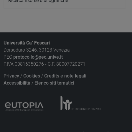
Ricerca risorse bibliografiche
Università Ca’ Foscari
Dorsoduro 3246, 30123 Venezia
PEC
protocollo@pec.unive.it
P.IVA 00816350276 - C.F. 80007720271
Privacy
/
Cookies
/
Credits e note legali
Accessibilità
/
Elenco siti tematici