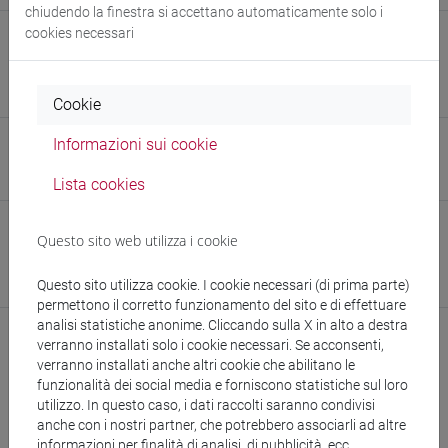
chiudendo la finestra si accettano automaticamente solo i
cookies necessari
E-mail
natalia.tikhonova@unive.it
956912@stud.unive.it
Cookie
Informazioni sui cookie
Sito web
www.unive.it/persone/natalia.tikhonova
(scheda personale)
Lista cookies
Struttura
Questo sito web utilizza i cookie
Dipartimento di Studi Umanistici
Sito web struttura:
https://www.unive.it/dsu
Questo sito utilizza cookie. I cookie necessari (di prima parte)
permettono il corretto funzionamento del sito e di effettuare
analisi statistiche anonime. Cliccando sulla X in alto a destra
verranno installati solo i cookie necessari. Se acconsenti,
verranno installati anche altri cookie che abilitano le
funzionalità dei social media e forniscono statistiche sul loro
utilizzo. In questo caso, i dati raccolti saranno condivisi
anche con i nostri partner, che potrebbero associarli ad altre
informazioni per finalità di analisi, di pubblicità, ecc.