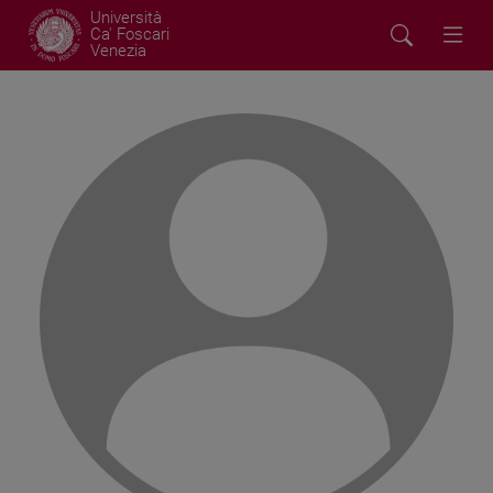
Università
Ca' Foscari
Venezia