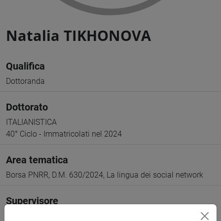
Natalia TIKHONOVA
Qualifica
Dottoranda
Dottorato
ITALIANISTICA
40° Ciclo - Immatricolati nel 2024
Area tematica
Borsa PNRR, D.M. 630/2024, La lingua dei social network
Supervisore
Cotugno Alessio /Cinquegrani Alessandro