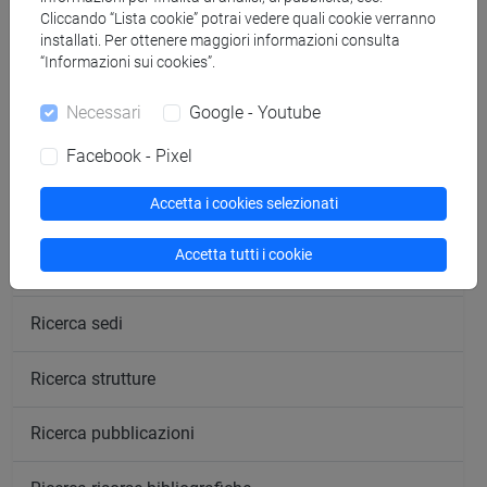
Cliccando “Lista cookie” potrai vedere quali cookie verranno
segui il feed
installati. Per ottenere maggiori informazioni consulta
“Informazioni sui cookies”.
Cerca nel sito
Necessari
Google - Youtube
Facebook - Pixel
Ricerca persone
Accetta i cookies selezionati
Ricerca insegnamenti
Accetta tutti i cookie
Ricerca aule
Ricerca sedi
Ricerca strutture
Ricerca pubblicazioni