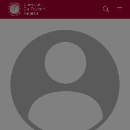
Università
Ca' Foscari
Venezia