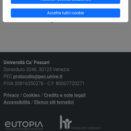
Ricerca pubblicazioni
Accetta tutti i cookie
Ricerca risorse bibliografiche
Università Ca’ Foscari
Dorsoduro 3246, 30123 Venezia
PEC
protocollo@pec.unive.it
P.IVA 00816350276 - C.F. 80007720271
Privacy
/
Cookies
/
Credits e note legali
Accessibilità
/
Elenco siti tematici