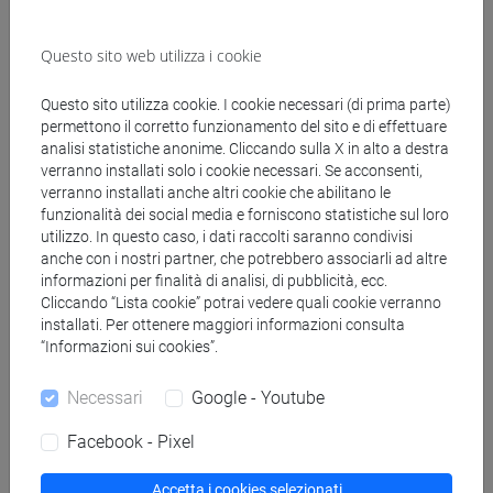
Questo sito web utilizza i cookie
Questo sito utilizza cookie. I cookie necessari (di prima parte)
segui il feed
permettono il corretto funzionamento del sito e di effettuare
analisi statistiche anonime. Cliccando sulla X in alto a destra
verranno installati solo i cookie necessari. Se acconsenti,
Cerca nel sito
verranno installati anche altri cookie che abilitano le
funzionalità dei social media e forniscono statistiche sul loro
Ricerca persone
utilizzo. In questo caso, i dati raccolti saranno condivisi
anche con i nostri partner, che potrebbero associarli ad altre
informazioni per finalità di analisi, di pubblicità, ecc.
Ricerca insegnamenti
Cliccando “Lista cookie” potrai vedere quali cookie verranno
installati. Per ottenere maggiori informazioni consulta
Ricerca aule
“Informazioni sui cookies”.
Necessari
Google - Youtube
Ricerca sedi
Facebook - Pixel
Ricerca strutture
Accetta i cookies selezionati