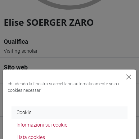
Elise SOERGER ZARO
Qualifica
Visiting scholar
Sito web
www.unive.it/persone/elise.soergerzaro
(scheda personale)
chiudendo la finestra si accettano automaticamente solo i
cookies necessari
Struttura
Venice School of Management
Sito web struttura:
https://www.unive.it/management
Cookie
Informazioni sui cookie
Lista cookies