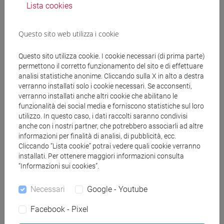
Lista cookies
Questo sito web utilizza i cookie
Questo sito utilizza cookie. I cookie necessari (di prima parte)
permettono il corretto funzionamento del sito e di effettuare
segui il feed
analisi statistiche anonime. Cliccando sulla X in alto a destra
verranno installati solo i cookie necessari. Se acconsenti,
verranno installati anche altri cookie che abilitano le
Cerca nel sito
funzionalità dei social media e forniscono statistiche sul loro
utilizzo. In questo caso, i dati raccolti saranno condivisi
Ricerca persone
anche con i nostri partner, che potrebbero associarli ad altre
informazioni per finalità di analisi, di pubblicità, ecc.
Cliccando “Lista cookie” potrai vedere quali cookie verranno
Ricerca insegnamenti
installati. Per ottenere maggiori informazioni consulta
“Informazioni sui cookies”.
Ricerca aule
Necessari
Google - Youtube
Ricerca sedi
Facebook - Pixel