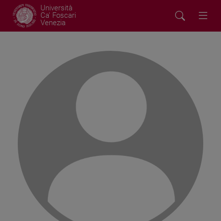
Università
Ca' Foscari
Venezia