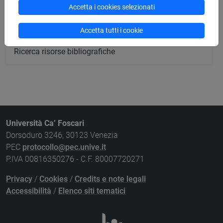
Ricerca strutture
Accetta i cookies selezionati
Ricerca pubblicazioni
Accetta tutti i cookie
Ricerca risorse bibliografiche
Università Ca’ Foscari
Dorsoduro 3246, 30123 Venezia
PEC
protocollo@pec.unive.it
P.IVA 00816350276 - C.F. 80007720271
Privacy
/
Cookies
/
Credits e note legali
Accessibilità
/
Elenco siti tematici