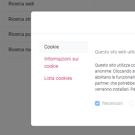
Ricerca sedi
Ricerca strutture
Ricerca pubblicazioni
Cookie
Ricerca risorse bibliografiche
Questo sito web utili
Informazioni sui
Questo sito utilizza c
cookie
anonime. Cliccando sul
abilitano le funzionali
Lista cookies
partner, che potrebber
verranno installati. P
Necessari