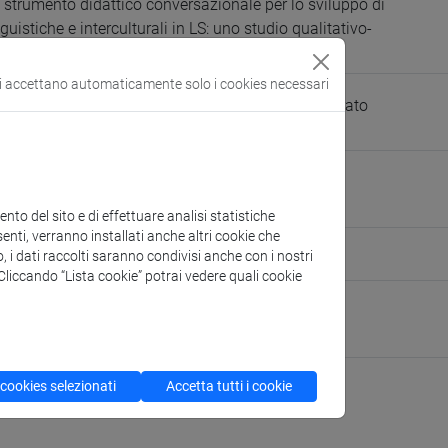
trumento didattico conversazionale per lo sviluppo di
uistiche e interculturali in LS: uno studio qualitativo-
si accettano automaticamente solo i cookies necessari
uise (CF) - Anja Zorman (Univ. Primorska) - Dottorato
Ca' Foscari/Università Primorska
iagna@unive.it
nive.it
to del sito e di effettuare analisi statistiche
enti, verranno installati anche altri cookie che
o, i dati raccolti saranno condivisi anche con i nostri
persone/rosangela.misciagna
(scheda personale)
. Cliccando “Lista cookie” potrai vedere quali cookie
 Studi Linguistici e Culturali Comparati
ura:
https://www.unive.it/dslcc
 cookies selezionati
Accetta tutti i cookie