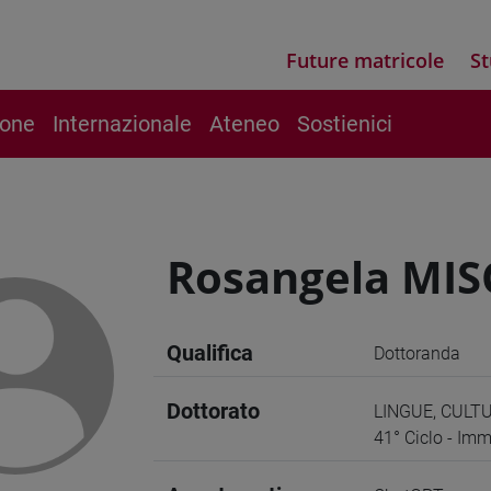
Future matricole
St
ione
Internazionale
Ateneo
Sostienici
Rosangela MI
Qualifica
Dottoranda
Dottorato
LINGUE, CULT
41° Ciclo - Imm