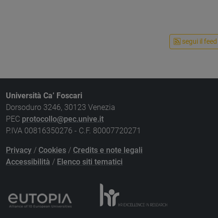
segui il feed
Università Ca’ Foscari
Dorsoduro 3246, 30123 Venezia
PEC
protocollo@pec.unive.it
P.IVA 00816350276 - C.F. 80007720271
Privacy
/
Cookies
/
Credits e note legali
Accessibilità
/
Elenco siti tematici