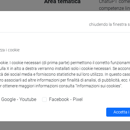
Area tematica
ChatGPT come s
competenze ling
quantitativo
chiudendo la finestra 
Supervisore
Maria Cecilia L
Internazionale 
zza i cookie
E-mail
rosangela.misc
956944@stud.u
ookie. I cookie necessari (di prima parte) permettono il corretto funzionamen
la X in alto a destra verranno installati solo i cookie necessari. Se accons
Sito web
tà dei social media e forniscono statistiche sul loro utilizzo. In questo cas
www.unive.it/
o associarli ad altre informazioni per finalità di analisi, di pubblicità, ecc
er ottenere maggiori informazioni consulta “Informazioni sui cookies”.
Struttura
Dipartimento di
Sito web strutt
Google - Youtube
Facebook - Pixel
Accetta i