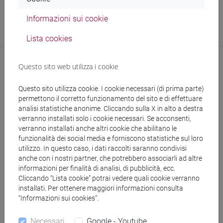
Struttura
Informazioni sui cookie
Biblioteca di Area Economica (BEC)
Sito web struttura:
https://www.unive.it/bec
Lista cookies
Questo sito web utilizza i cookie
Questo sito utilizza cookie. I cookie necessari (di prima parte)
permettono il corretto funzionamento del sito e di effettuare
analisi statistiche anonime. Cliccando sulla X in alto a destra
verranno installati solo i cookie necessari. Se acconsenti,
verranno installati anche altri cookie che abilitano le
segui il feed
funzionalità dei social media e forniscono statistiche sul loro
utilizzo. In questo caso, i dati raccolti saranno condivisi
anche con i nostri partner, che potrebbero associarli ad altre
Cerca nel sito
informazioni per finalità di analisi, di pubblicità, ecc.
Cliccando “Lista cookie” potrai vedere quali cookie verranno
installati. Per ottenere maggiori informazioni consulta
Ricerca persone
“Informazioni sui cookies”.
Ricerca insegnamenti
Necessari
Google - Youtube