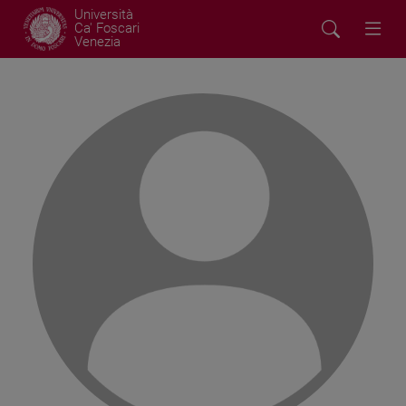
Università
Ca' Foscari
Venezia