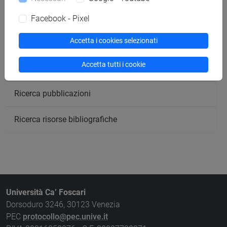
Ricerca aule
Facebook - Pixel
Accetta i cookies selezionati
Ricerca sedi
Accetta tutti i cookie
Ricerca strutture
Ricerca pubblicazioni
Ricerca risorse bibliografiche
Università Ca’ Foscari
Dorsoduro 3246, 30123 Venezia
PEC
protocollo@pec.unive.it