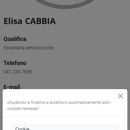
Elisa CABBIA
Qualifica
Volontaria servizio civile
Telefono
041 234 7656
E-mail
elisa.cabbia@unive.it
chiudendo la finestra si accettano automaticamente solo i
cookies necessari
Sito web
www.unive.it/persone/elisa.cabbia
(scheda personale)
Cookie