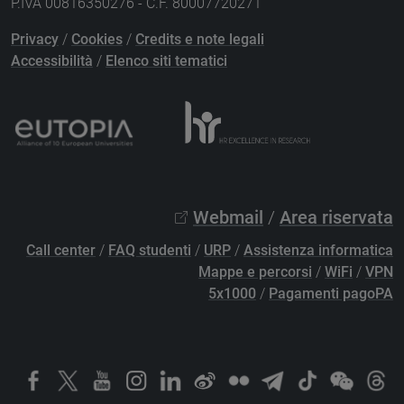
P.IVA 00816350276 - C.F. 80007720271
Privacy
/
Cookies
/
Credits e note legali
Accessibilità
/
Elenco siti tematici
Webmail
/
Area riservata
Call center
/
FAQ studenti
/
URP
/
Assistenza informatica
Mappe e percorsi
/
WiFi
/
VPN
5x1000
/
Pagamenti pagoPA