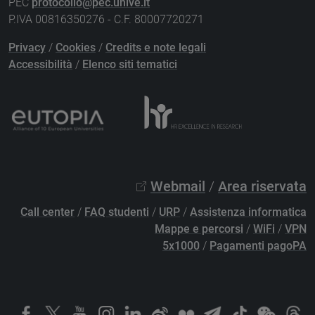
PEC
protocollo@pec.unive.it
P.IVA 00816350276 - C.F. 80007720271
Privacy
/
Cookies
/
Credits e note legali
Accessibilità
/
Elenco siti tematici
Webmail
/
Area riservata
Call center
/
FAQ studenti
/
URP
/
Assistenza informatica
Mappe e percorsi
/
WiFi
/
VPN
5x1000
/
Pagamenti pagoPA