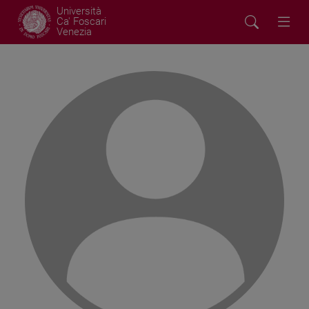
Università
Ca' Foscari
Venezia