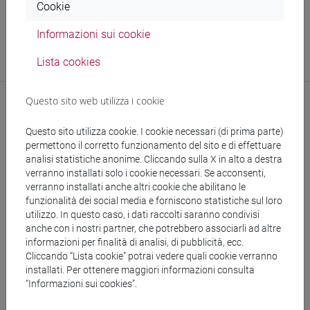
Cookie
Struttura
Biblioteca di Area Economica (BEC)
Informazioni sui cookie
Sito web struttura:
https://www.unive.it/bec
Lista cookies
Sede:
San Giobbe
Questo sito web utilizza i cookie
Questo sito utilizza cookie. I cookie necessari (di prima parte)
permettono il corretto funzionamento del sito e di effettuare
analisi statistiche anonime. Cliccando sulla X in alto a destra
verranno installati solo i cookie necessari. Se acconsenti,
verranno installati anche altri cookie che abilitano le
funzionalità dei social media e forniscono statistiche sul loro
segui il feed
utilizzo. In questo caso, i dati raccolti saranno condivisi
anche con i nostri partner, che potrebbero associarli ad altre
informazioni per finalità di analisi, di pubblicità, ecc.
Cerca nel sito
Cliccando “Lista cookie” potrai vedere quali cookie verranno
installati. Per ottenere maggiori informazioni consulta
Ricerca persone
“Informazioni sui cookies”.