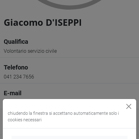
Giacomo D'ISEPPI
Qualifica
Volontario servizio civile
Telefono
041 234 7656
E-mail
giacomo.diseppi@unive.it
chiudendo la finestra si accettano automaticamente solo i
Sito web
cookies necessari
www.unive.it/persone/giacomo.diseppi
(scheda personale)