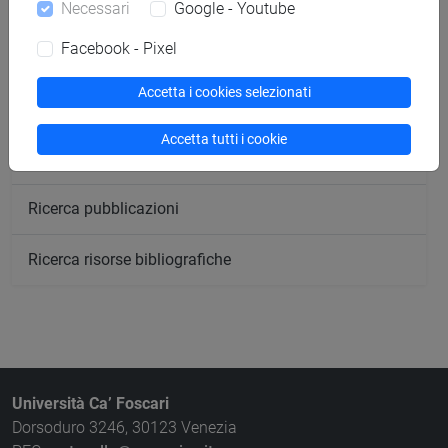
Ricerca insegnamenti
Necessari
Google - Youtube
Facebook - Pixel
Ricerca aule
Accetta i cookies selezionati
Ricerca sedi
Accetta tutti i cookie
Ricerca strutture
Ricerca pubblicazioni
Ricerca risorse bibliografiche
Università Ca’ Foscari
Dorsoduro 3246, 30123 Venezia