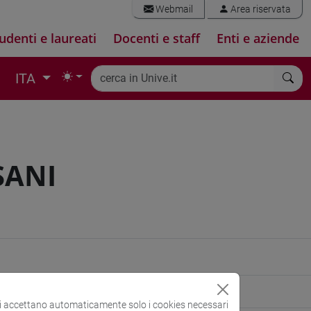
Webmail
Area riservata
udenti e laureati
Docenti e staff
Enti e aziende
ITA
SANI
si accettano automaticamente solo i cookies necessari