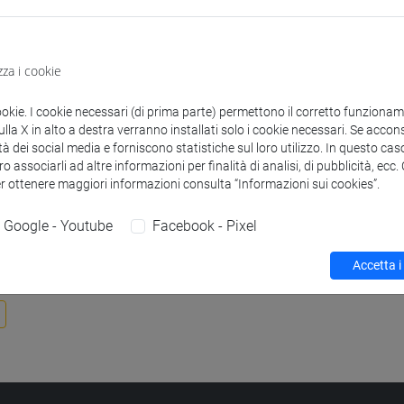
Supervisore
E-mail
977864@stud.u
zza i cookie
Struttura
ookie. I cookie necessari (di prima parte) permettono il corretto funzionamen
Dipartimento d
la X in alto a destra verranno installati solo i cookie necessari. Se accons
Sito web strutt
tà dei social media e forniscono statistiche sul loro utilizzo. In questo cas
o associarli ad altre informazioni per finalità di analisi, di pubblicità, ecc
er ottenere maggiori informazioni consulta “Informazioni sui cookies”.
Google - Youtube
Facebook - Pixel
Accetta i