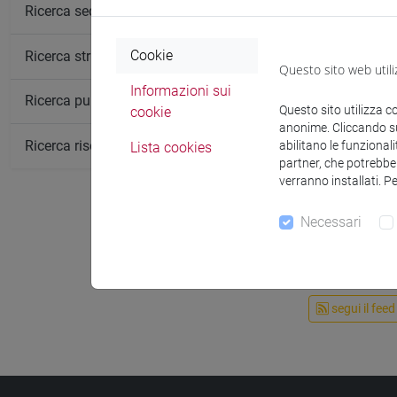
Ricerca sedi
Cookie
Ricerca strutture
Questo sito web utili
Informazioni sui
Ricerca pubblicazioni
Questo sito utilizza c
cookie
anonime. Cliccando sul
Ricerca risorse bibliografiche
abilitano le funzionali
Lista cookies
partner, che potrebber
verranno installati. P
Necessari
segui il feed