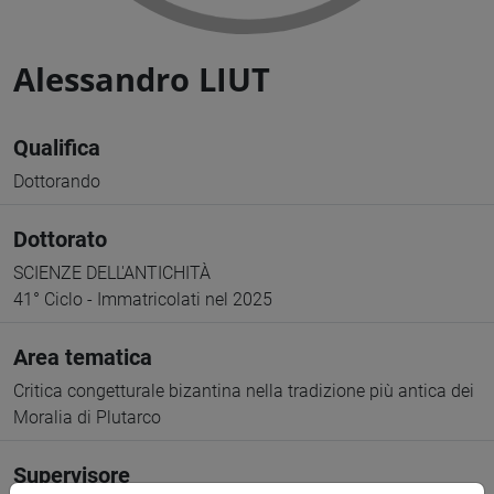
Alessandro LIUT
Qualifica
Dottorando
Dottorato
SCIENZE DELL'ANTICHITÀ
41° Ciclo - Immatricolati nel 2025
Area tematica
Critica congetturale bizantina nella tradizione più antica dei
Moralia di Plutarco
Supervisore