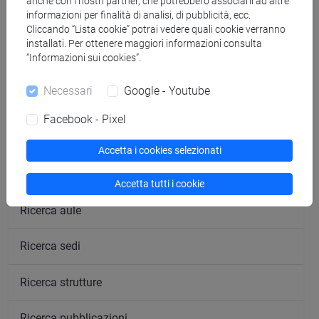
anche con i nostri partner, che potrebbero associarli ad altre
informazioni per finalità di analisi, di pubblicità, ecc.
Cliccando “Lista cookie” potrai vedere quali cookie verranno
installati. Per ottenere maggiori informazioni consulta
“Informazioni sui cookies”.
segui il feed
Necessari
Google - Youtube
Cerca nel sito
Facebook - Pixel
Ricerca persone
Accetta i cookies selezionati
Ricerca insegnamenti
Accetta tutti i cookie
Ricerca aule
Ricerca sedi
Ricerca strutture
Ricerca pubblicazioni