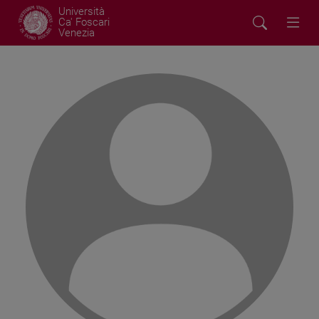
Università
Ca' Foscari
Venezia