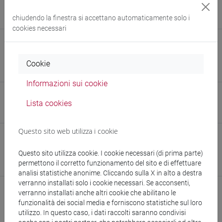
Fabio Vendruscolo (Università di Udine) / Stefano Martinelli
chiudendo la finestra si accettano automaticamente solo i
Tempesta (Università di Milano)
cookies necessari
E-mail
alessandro.liut@unive.it
Cookie
957007@stud.unive.it
Informazioni sui cookie
Sito web
Lista cookies
www.unive.it/persone/alessandro.liut
(scheda personale)
Questo sito web utilizza i cookie
Struttura
Dipartimento di Studi Umanistici
Questo sito utilizza cookie. I cookie necessari (di prima parte)
permettono il corretto funzionamento del sito e di effettuare
Sito web struttura:
https://www.unive.it/dsu
analisi statistiche anonime. Cliccando sulla X in alto a destra
verranno installati solo i cookie necessari. Se acconsenti,
verranno installati anche altri cookie che abilitano le
funzionalità dei social media e forniscono statistiche sul loro
utilizzo. In questo caso, i dati raccolti saranno condivisi