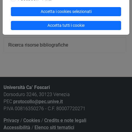
Ricerca sedi
Accetta i cookies selezionati
Ricerca strutture
Accetta tutti i cookie
Ricerca pubblicazioni
Ricerca risorse bibliografiche
Università Ca’ Foscari
Dorsoduro 3246, 30123 Venezia
PEC
protocollo@pec.unive.it
P.IVA 00816350276 - C.F. 80007720271
Privacy
/
Cookies
/
Credits e note legali
Accessibilità
/
Elenco siti tematici