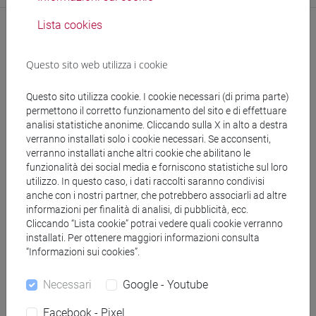
Lista cookies
Questo sito web utilizza i cookie
Questo sito utilizza cookie. I cookie necessari (di prima parte)
permettono il corretto funzionamento del sito e di effettuare
analisi statistiche anonime. Cliccando sulla X in alto a destra
segui il feed
verranno installati solo i cookie necessari. Se acconsenti,
verranno installati anche altri cookie che abilitano le
funzionalità dei social media e forniscono statistiche sul loro
Cerca nel sito
utilizzo. In questo caso, i dati raccolti saranno condivisi
anche con i nostri partner, che potrebbero associarli ad altre
Ricerca persone
informazioni per finalità di analisi, di pubblicità, ecc.
Cliccando “Lista cookie” potrai vedere quali cookie verranno
installati. Per ottenere maggiori informazioni consulta
Ricerca insegnamenti
“Informazioni sui cookies”.
Ricerca aule
Necessari
Google - Youtube
Facebook - Pixel