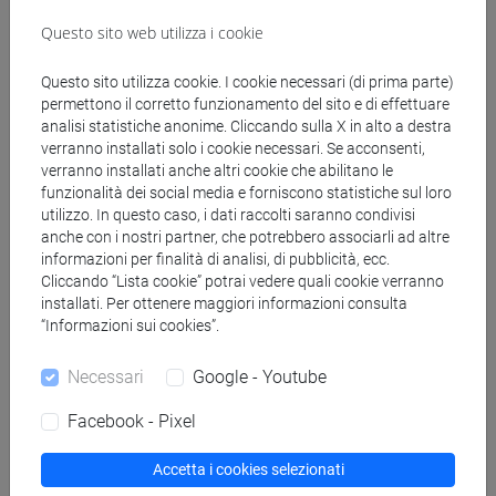
Questo sito web utilizza i cookie
segui il feed
Questo sito utilizza cookie. I cookie necessari (di prima parte)
permettono il corretto funzionamento del sito e di effettuare
analisi statistiche anonime. Cliccando sulla X in alto a destra
Cerca nel sito
verranno installati solo i cookie necessari. Se acconsenti,
verranno installati anche altri cookie che abilitano le
Ricerca persone
funzionalità dei social media e forniscono statistiche sul loro
utilizzo. In questo caso, i dati raccolti saranno condivisi
anche con i nostri partner, che potrebbero associarli ad altre
Ricerca insegnamenti
informazioni per finalità di analisi, di pubblicità, ecc.
Cliccando “Lista cookie” potrai vedere quali cookie verranno
Ricerca aule
installati. Per ottenere maggiori informazioni consulta
“Informazioni sui cookies”.
Ricerca sedi
Necessari
Google - Youtube
Ricerca strutture
Facebook - Pixel
Ricerca pubblicazioni
Accetta i cookies selezionati