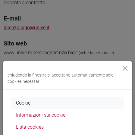
Docente a contratto
E-mail
lorenzo.bigo@unive.it
Sito web
www.unive.it/persone/lorenzo.bigo
(scheda personale)
chiudendo la finestra si accettano automaticamente solo i
cookies necessari
Didattica
Pubblicazioni
Cookie
CV
Informazioni sui cookie
Lista cookies