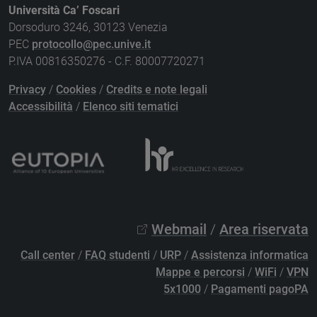
Università Ca’ Foscari
Dorsoduro 3246, 30123 Venezia
PEC
protocollo@pec.unive.it
P.IVA 00816350276 - C.F. 80007720271
Privacy
/
Cookies
/
Credits e note legali
Accessibilità
/
Elenco siti tematici
Webmail
/
Area riservata
Call center
/
FAQ studenti
/
URP
/
Assistenza informatica
Mappe e percorsi
/
WiFi
/
VPN
5x1000
/
Pagamenti pagoPA