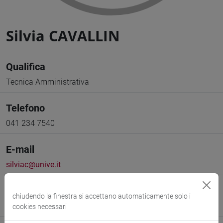
Silvia CAVALLIN
Qualifica
Tecnica Amministrativa
Telefono
041 234 7540
E-mail
silviac@unive.it
Fax
chiudendo la finestra si accettano automaticamente solo i
041 234 7946
cookies necessari