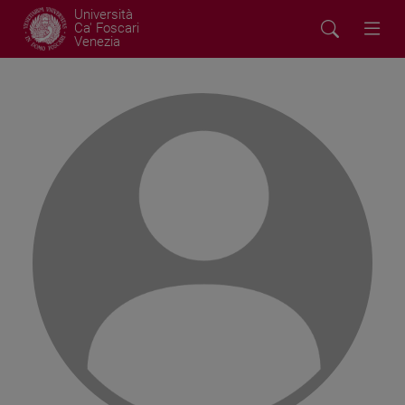
Università
Ca' Foscari
Venezia