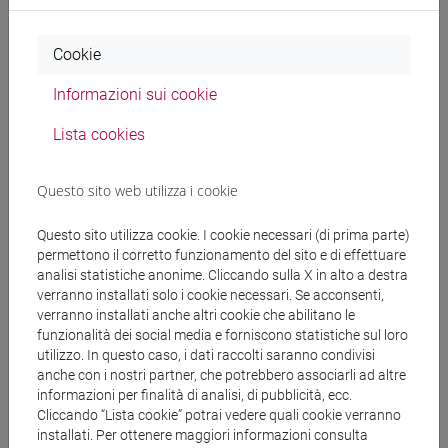
Didattica
Cookie
Informazioni sui cookie
Ricevimento
Lista cookies
Questo sito web utilizza i cookie
ORARIO RICEVIMENTO 2° SEMESTRE A.A. 2025-2026:
Questo sito utilizza cookie. I cookie necessari (di prima parte)
permettono il corretto funzionamento del sito e di effettuare
Martedì dalle 8:45 alle 10:15 nel mio studio di Ca' Bernardo
analisi statistiche anonime. Cliccando sulla X in alto a destra
verranno installati solo i cookie necessari. Se acconsenti,
verranno installati anche altri cookie che abilitano le
funzionalità dei social media e forniscono statistiche sul loro
utilizzo. In questo caso, i dati raccolti saranno condivisi
anche con i nostri partner, che potrebbero associarli ad altre
segui il feed
informazioni per finalità di analisi, di pubblicità, ecc.
Cliccando “Lista cookie” potrai vedere quali cookie verranno
installati. Per ottenere maggiori informazioni consulta
Cerca nel sito