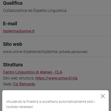
Qualifica
Collaboratrice ed Esperta Linguistica
E-mail
loplerma@unive.it
Sito web
www.unive.it/persone/loplerma
(scheda personale)
Struttura
Centro Linguistico di Ateneo - CLA
Sito web struttura:
https://www.unive.it/cla
Sede:
Ca' Bernardo
chiudendo la finestra si accettano automaticamente solo i
cookies necessari
Comunicazioni