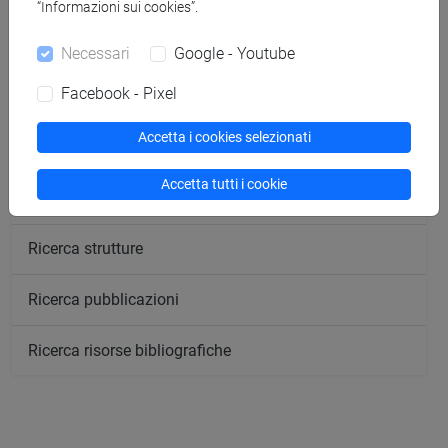
“Informazioni sui cookies”.
Ricerca persone
Necessari
Google - Youtube
Facebook - Pixel
Ricerca insegnamenti
Accetta i cookies selezionati
Ricerca aule
Accetta tutti i cookie
Ricerca sedi
Ricerca strutture
Ricerca pubblicazioni
Ricerca risorse bibliografiche