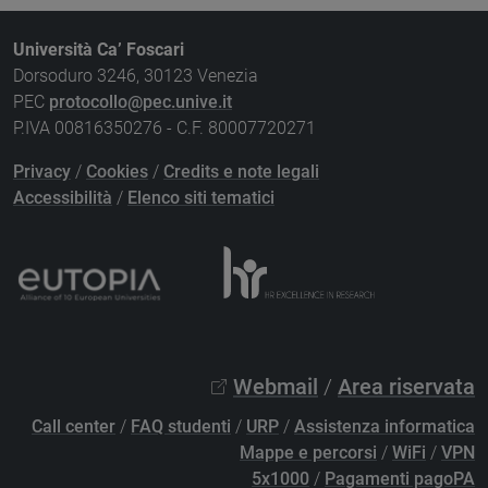
Università Ca’ Foscari
Dorsoduro 3246, 30123 Venezia
PEC
protocollo@pec.unive.it
P.IVA 00816350276 - C.F. 80007720271
Privacy
/
Cookies
/
Credits e note legali
Accessibilità
/
Elenco siti tematici
Webmail
/
Area riservata
Call center
/
FAQ studenti
/
URP
/
Assistenza informatica
Mappe e percorsi
/
WiFi
/
VPN
5x1000
/
Pagamenti pagoPA