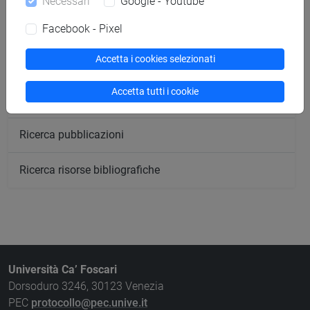
Necessari
Google - Youtube
Facebook - Pixel
Ricerca aule
Accetta i cookies selezionati
Ricerca sedi
Accetta tutti i cookie
Ricerca strutture
Ricerca pubblicazioni
Ricerca risorse bibliografiche
Università Ca’ Foscari
Dorsoduro 3246, 30123 Venezia
PEC
protocollo@pec.unive.it