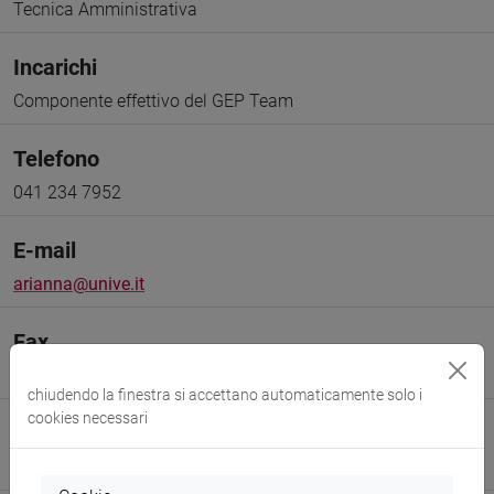
Tecnica Amministrativa
Incarichi
Componente effettivo del GEP Team
Telefono
041 234 7952
E-mail
arianna@unive.it
Fax
041 234 7954
chiudendo la finestra si accettano automaticamente solo i
cookies necessari
Sito web
www.unive.it/persone/arianna
(scheda personale)