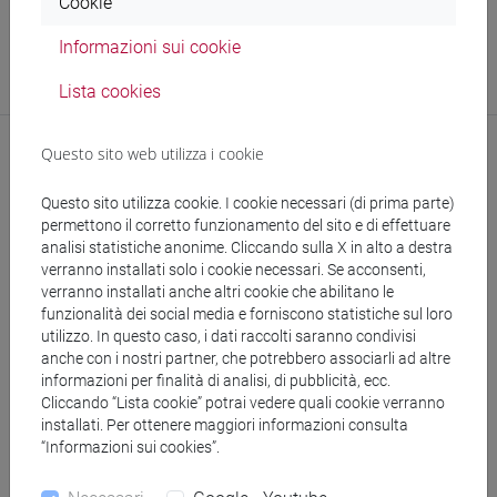
Cookie
Struttura
Informazioni sui cookie
ADiSS - Ufficio Career Service
(Direttrice dell'Ufficio)
Lista cookies
Sede:
Ca' Foscari
Questo sito web utilizza i cookie
Questo sito utilizza cookie. I cookie necessari (di prima parte)
permettono il corretto funzionamento del sito e di effettuare
analisi statistiche anonime. Cliccando sulla X in alto a destra
verranno installati solo i cookie necessari. Se acconsenti,
verranno installati anche altri cookie che abilitano le
segui il feed
funzionalità dei social media e forniscono statistiche sul loro
utilizzo. In questo caso, i dati raccolti saranno condivisi
anche con i nostri partner, che potrebbero associarli ad altre
Cerca nel sito
informazioni per finalità di analisi, di pubblicità, ecc.
Cliccando “Lista cookie” potrai vedere quali cookie verranno
installati. Per ottenere maggiori informazioni consulta
Ricerca persone
“Informazioni sui cookies”.
Ricerca insegnamenti