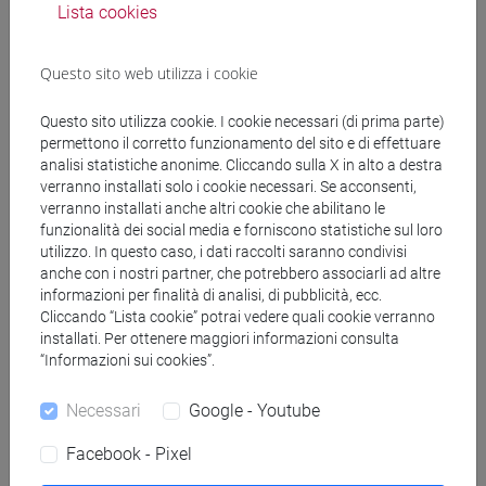
Lista cookies
Questo sito web utilizza i cookie
Questo sito utilizza cookie. I cookie necessari (di prima parte)
permettono il corretto funzionamento del sito e di effettuare
segui il feed
analisi statistiche anonime. Cliccando sulla X in alto a destra
verranno installati solo i cookie necessari. Se acconsenti,
verranno installati anche altri cookie che abilitano le
Cerca nel sito
funzionalità dei social media e forniscono statistiche sul loro
utilizzo. In questo caso, i dati raccolti saranno condivisi
Ricerca persone
anche con i nostri partner, che potrebbero associarli ad altre
informazioni per finalità di analisi, di pubblicità, ecc.
Cliccando “Lista cookie” potrai vedere quali cookie verranno
Ricerca insegnamenti
installati. Per ottenere maggiori informazioni consulta
“Informazioni sui cookies”.
Ricerca aule
Necessari
Google - Youtube
Ricerca sedi
Facebook - Pixel