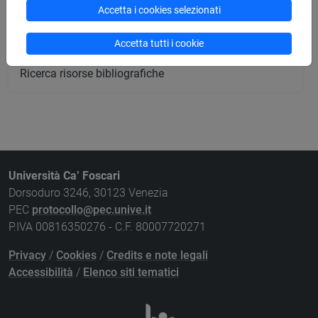
Ricerca strutture
Accetta i cookies selezionati
Ricerca pubblicazioni
Accetta tutti i cookie
Ricerca risorse bibliografiche
Università Ca’ Foscari
Dorsoduro 3246, 30123 Venezia
PEC
protocollo@pec.unive.it
P.IVA 00816350276 - C.F. 80007720271
Privacy
/
Cookies
/
Credits e note legali
Accessibilità
/
Elenco siti tematici