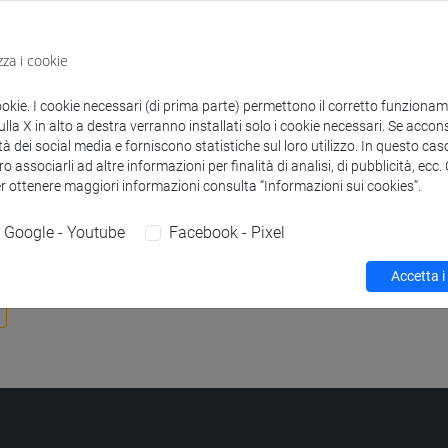
Struttura
Dipartimento d
Sito web strutt
zza i cookie
ookie. I cookie necessari (di prima parte) permettono il corretto funzionamen
la X in alto a destra verranno installati solo i cookie necessari. Se accons
tà dei social media e forniscono statistiche sul loro utilizzo. In questo cas
zioni
o associarli ad altre informazioni per finalità di analisi, di pubblicità, ecc
er ottenere maggiori informazioni consulta “Informazioni sui cookies”.
Google - Youtube
Facebook - Pixel
Accetta i