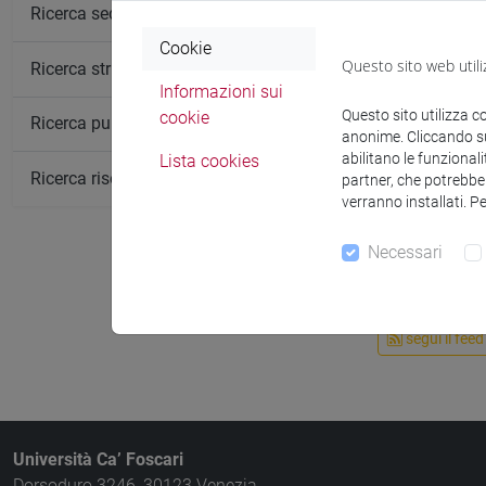
Ricerca sedi
Cookie
Questo sito web utili
Ricerca strutture
Informazioni sui
Questo sito utilizza c
cookie
Ricerca pubblicazioni
anonime. Cliccando sul
abilitano le funzionali
Lista cookies
Pubblica
Ricerca risorse bibliografiche
partner, che potrebber
verranno installati. P
Necessari
segui il feed
Università Ca’ Foscari
Dorsoduro 3246, 30123 Venezia