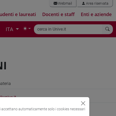
Webmail
Area riservata
udenti e laureati
Docenti e staff
Enti e aziende
ITA
NI
materia
@unive.it
si accettano automaticamente solo i cookies necessari
ersone/tiziana.plebani
(scheda personale)