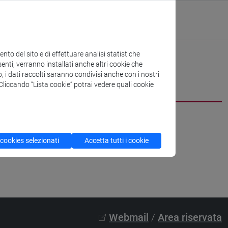
i Studi Umanistici
ura:
https://www.unive.it/dsu
to del sito e di effettuare analisi statistiche
enti, verranno installati anche altri cookie che
o, i dati raccolti saranno condivisi anche con i nostri
. Cliccando “Lista cookie” potrai vedere quali cookie
 cookies selezionati
Accetta tutti i cookie
Webmail
/
Area riservata