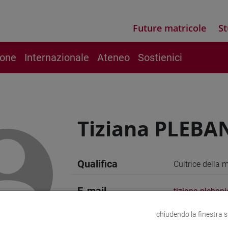
Future matricole
St
ione
Internazionale
Ateneo
Sostienici
Tiziana PLEBA
Qualifica
Cultrice della 
E-mail
tiziana.plebani
chiudendo la finestra 
Sito web
www.unive.it/p