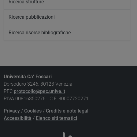
Ricerca strutture
Ricerca pubblicazioni
Ricerca risorse bibliografiche
Università Ca’ Foscari
Dorsoduro 3246, 30123 Venezia
PEC
protocollo@pec.unive.it
P.IVA 00816350276 - C.F. 80007720271
Privacy
/
Cookies
/
Credits e note legali
Accessibilità
/
Elenco siti tematici