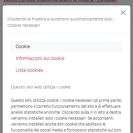
Center for Living Technology
Sito web struttura:
https://www.unive.it/eclt
chiudendo la finestra si accettano automaticamente solo i
cookies necessari
Research Institute
Research Institute for Social Innovation
Cookie
Research Institute
Informazioni sui cookie
Research Institute for Complexity
Lista cookies
Questo sito web utilizza i cookie
Didattica
Questo sito utilizza cookie. I cookie necessari (di prima parte)
Ricerca
permettono il corretto funzionamento del sito e di effettuare
analisi statistiche anonime. Cliccando sulla X in alto a destra
Pubblicazioni
verranno installati solo i cookie necessari. Se acconsenti,
verranno installati anche altri cookie che abilitano le
cfNEWS
funzionalità dei social media e forniscono statistiche sul loro