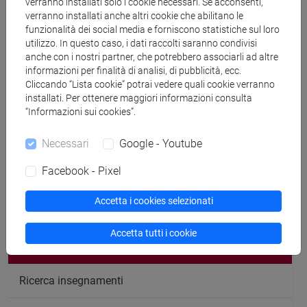
verranno installati solo i cookie necessari. Se acconsenti,
verranno installati anche altri cookie che abilitano le
Venezia - San Giobbe - Dipartimento di Management
-
funzionalità dei social media e forniscono statistiche sul loro
studio n. 210 secondo piano ala C1
utilizzo. In questo caso, i dati raccolti saranno condivisi
Previo appuntamento mail: bergamin@unive.it
anche con i nostri partner, che potrebbero associarli ad altre
N.B. Si prega di verificare eventuali variazioni nell'apposita
informazioni per finalità di analisi, di pubblicità, ecc.
scheda "AVVISI"
Cliccando “Lista cookie” potrai vedere quali cookie verranno
installati. Per ottenere maggiori informazioni consulta
“Informazioni sui cookies”.
Necessari
Google - Youtube
segui il feed
Facebook - Pixel
Accetta i cookies selezionati
Cerca nel sito
Accetta tutti i cookie
Ricerca persone
Ricerca insegnamenti