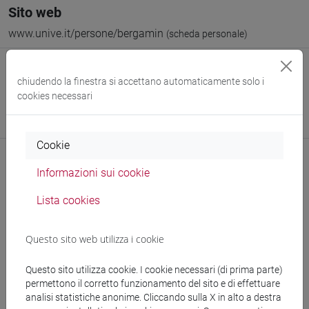
Sito web
www.unive.it/persone/bergamin
(scheda personale)
Struttura
chiudendo la finestra si accettano automaticamente solo i
Venice School of Management
cookies necessari
Sito web struttura:
https://www.unive.it/management
Sede:
San Giobbe
Cookie
Informazioni sui cookie
Comunicazioni
Lista cookies
Pubblicazioni
Questo sito web utilizza i cookie
Questo sito utilizza cookie. I cookie necessari (di prima parte)
permettono il corretto funzionamento del sito e di effettuare
Ricevimento
analisi statistiche anonime. Cliccando sulla X in alto a destra