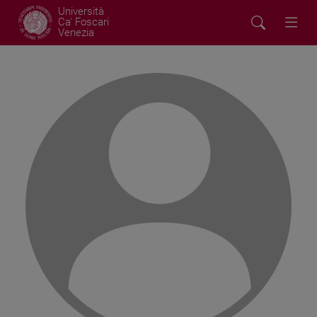
Università
Ca' Foscari
Venezia