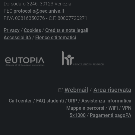
Dorsoduro 3246, 30123 Venezia
PEC
protocollo@pec.unive.it
P.IVA 00816350276 - C.F. 80007720271
Privacy
/
Cookies
/
Credits e note legali
Accessibilità
/
Elenco siti tematici
Webmail
/
Area riservata
Call center
/
FAQ studenti
/
URP
/
Assistenza informatica
Mappe e percorsi
/
WiFi
/
VPN
5x1000
/
Pagamenti pagoPA