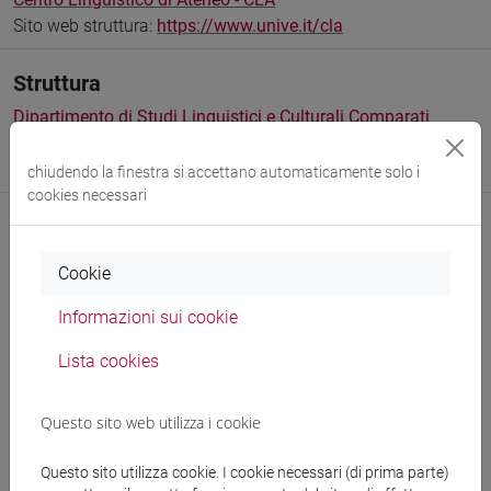
Sito web struttura:
https://www.unive.it/cla
Struttura
Dipartimento di Studi Linguistici e Culturali Comparati
Sito web struttura:
https://www.unive.it/dslcc
Sede:
Ca' Bembo
chiudendo la finestra si accettano automaticamente solo i
cookies necessari
Cookie
Comunicazioni
Informazioni sui cookie
Didattica
Lista cookies
Pubblicazioni
CV
Questo sito web utilizza i cookie
Questo sito utilizza cookie. I cookie necessari (di prima parte)