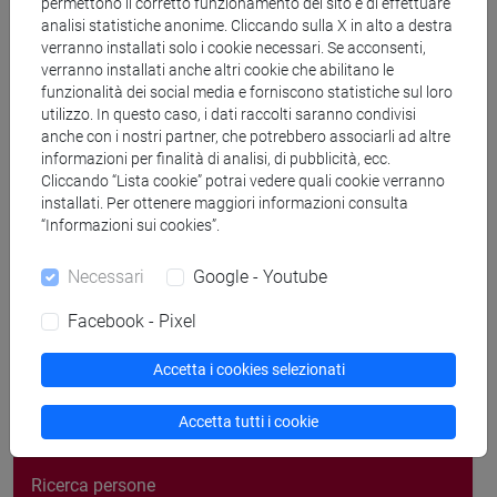
permettono il corretto funzionamento del sito e di effettuare
analisi statistiche anonime. Cliccando sulla X in alto a destra
Ricevimento
verranno installati solo i cookie necessari. Se acconsenti,
verranno installati anche altri cookie che abilitano le
Orario di ricevimento a.a 2023-2024
funzionalità dei social media e forniscono statistiche sul loro
utilizzo. In questo caso, i dati raccolti saranno condivisi
1° semestre: ore 09.30-10.30
anche con i nostri partner, che potrebbero associarli ad altre
Il ricevimento si svolge presso lo studio Menegale/Dal Maso
informazioni per finalità di analisi, di pubblicità, ecc.
a Ca' Bernardo.
La prenotazione è necessaria. Per prenotarsi,
Cliccando “Lista cookie” potrai vedere quali cookie verranno
scrivere a coonancm@unive.it) con anticipo e al massimo
installati. Per ottenere maggiori informazioni consulta
entro le ore 15 del giorno lavorativo precedente.
“Informazioni sui cookies”.
Necessari
Google - Youtube
Facebook - Pixel
segui il feed
Accetta i cookies selezionati
Accetta tutti i cookie
Cerca nel sito
Ricerca persone