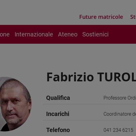
Future matricole
St
ione
Internazionale
Ateneo
Sostienici
Fabrizio TURO
Qualifica
Professore Ord
Incarichi
Coordinatore de
Telefono
041 234 6215