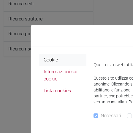
Ricerca sedi
Ricerca strutture
Ricerca pubblicazioni
Ricerca risorse bibliografiche
Cookie
Questo sito web utili
Informazioni sui
Questo sito utilizza c
cookie
anonime. Cliccando sul
abilitano le funzionali
Lista cookies
partner, che potrebber
verranno installati. P
Comunica
Necessari