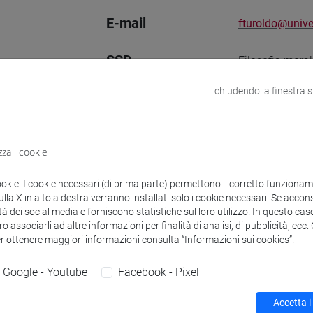
E-mail
fturoldo@unive.
SSD
Filosofia moral
chiudendo la finestra 
Sito web
www.unive.it/p
Struttura
Dipartimento di
Sito web strutt
zza i cookie
Sede:
Malcanto
ookie. I cookie necessari (di prima parte) permettono il corretto funzionamen
la X in alto a destra verranno installati solo i cookie necessari. Se accons
tà dei social media e forniscono statistiche sul loro utilizzo. In questo cas
o associarli ad altre informazioni per finalità di analisi, di pubblicità, ecc
er ottenere maggiori informazioni consulta “Informazioni sui cookies”.
zioni
Didattica
Ricerca
Pubblicazioni
Google - Youtube
Facebook - Pixel
Accetta i