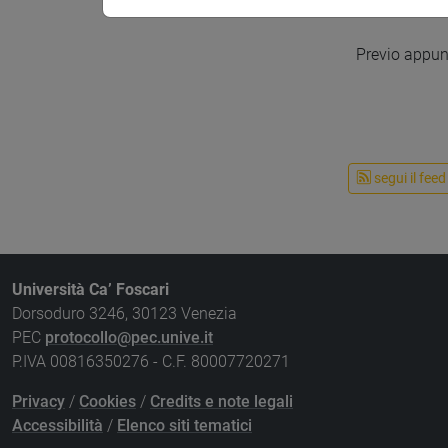
Ricevi
Previo appunt
segui il feed
Università Ca’ Foscari
Dorsoduro 3246, 30123 Venezia
PEC
protocollo@pec.unive.it
P.IVA 00816350276 - C.F. 80007720271
Privacy
/
Cookies
/
Credits e note legali
Accessibilità
/
Elenco siti tematici