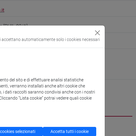
it
e [PHIL-03/A]
si accettano automaticamente solo i cookies necessari
ersone/fturoldo
(scheda personale)
 Filosofia e Beni Culturali
ura:
https://www.unive.it/dip.fbc
n Marcorà
to del sito e di effettuare analisi statistiche
enti, verranno installati anche altri cookie che
o, i dati raccolti saranno condivisi anche con i nostri
. Cliccando “Lista cookie” potrai vedere quali cookie
CV
 cookies selezionati
Accetta tutti i cookie