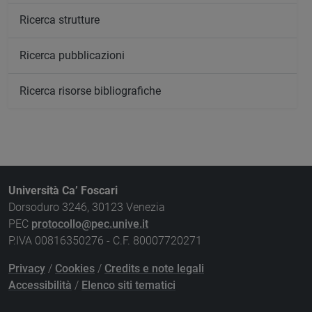
Ricerca strutture
Ricerca pubblicazioni
Ricerca risorse bibliografiche
Università Ca’ Foscari
Dorsoduro 3246, 30123 Venezia
PEC
protocollo@pec.unive.it
P.IVA 00816350276 - C.F. 80007720271
Privacy
/
Cookies
/
Credits e note legali
Accessibilità
/
Elenco siti tematici