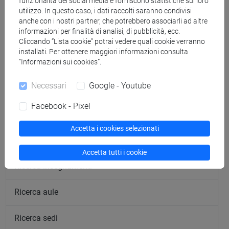
funzionalità dei social media e forniscono statistiche sul loro
Economia
utilizzo. In questo caso, i dati raccolti saranno condivisi
Mercoledì ore 17.30 - 19.30
anche con i nostri partner, che potrebbero associarli ad altre
informazioni per finalità di analisi, di pubblicità, ecc.
Cliccando “Lista cookie” potrai vedere quali cookie verranno
installati. Per ottenere maggiori informazioni consulta
“Informazioni sui cookies”.
segui il feed
Necessari
Google - Youtube
Facebook - Pixel
Cerca nel sito
Accetta i cookies selezionati
Ricerca persone
Accetta tutti i cookie
Ricerca insegnamenti
Ricerca aule
Ricerca sedi