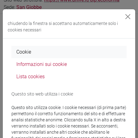
Sede:
San Giobbe
chiudendo la finestra si accettano automaticamente solo i
cookies necessari
Comunicazioni
Cookie
Didattica
Informazioni sui cookie
Ricerca
Lista cookies
Pubblicazioni
CV
Questo sito web utilizza i cookie
Questo sito utilizza cookie. I cookie necessari (di prima parte)
permettono il corretto funzionamento del sito e di effettuare
Ricevimento
analisi statistiche anonime. Cliccando sulla X in alto a destra
verranno installati solo i cookie necessari. Se acconsenti,
verranno installati anche altri cookie che abilitano le
Ricevimenti presso lo studio 128 plesso A Dipartimento di