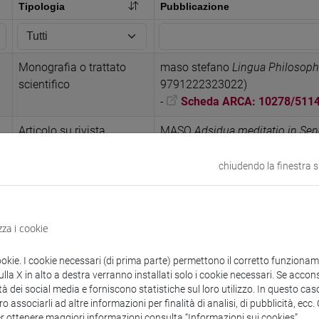
Tipologia
Pubblicazione
Monografia o trattato
maso stefano
Lingua Philosoph
scientifico
9791222323022)
-
Scheda ARCA: 10278/511
Articolo su rivista
MASO
Adsidua meditatio in Se
463-477 (ISSN 1824-4963)
-
Scheda ARCA: 10278/511
chiudendo la finestra 
Articolo su libro
maso stefano
Il colore delle e
Michela Sassi, Pisa, ETS, pp.
-
Scheda ARCA: 10278/511
zza i cookie
Recensione in rivista
Maso Stefano
Rec. a Gregson Da
ookie. I cookie necessari (di prima parte) permettono il corretto funzionamen
Epicurean Thought in Early Empi
la X in alto a destra verranno installati solo i cookie necessari. Se accons
tà dei social media e forniscono statistiche sul loro utilizzo. In questo cas
and Its Reception, De Gruyter, 
o associarli ad altre informazioni per finalità di analisi, di pubblicità, ecc
pp. 271-272 (ISSN 0006-6583)
er ottenere maggiori informazioni consulta “Informazioni sui cookies”.