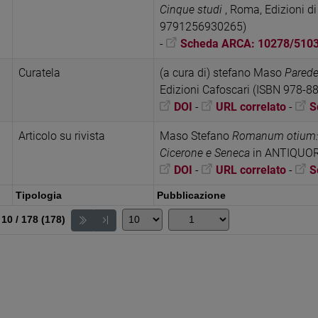
Cinque studi
, Roma, Edizioni di
9791256930265)
-
Scheda ARCA: 10278/510
Curatela
(a cura di) stefano Maso
Parede
Edizioni Cafoscari (ISBN 978-
DOI
-
URL correlato
-
S
Articolo su rivista
Maso Stefano
Romanum otium: la
Cicerone e Seneca
in ANTIQUOR
DOI
-
URL correlato
-
S
Tipologia
Pubblicazione
 10 / 178 (178)