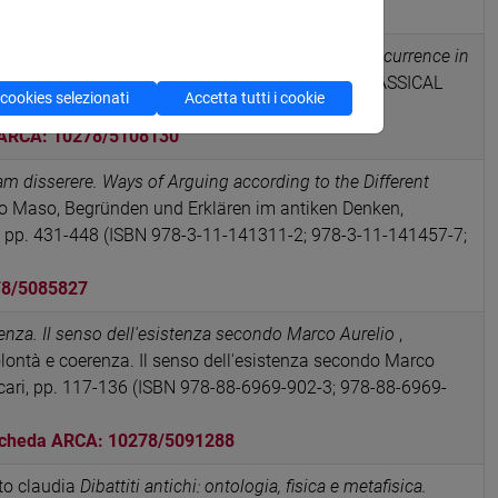
4548
he Stoic cosmos: conflagration, cosmogony, and recurrence in
ridge University Press, 2025.
in BRYN MAWR CLASSICAL
 cookies selezionati
Accetta tutti i cookie
1063-2948)
ARCA: 10278/5108130
 disserere. Ways of Arguing according to the Different
no Maso, Begründen und Erklären im antiken Denken,
 1, pp. 431-448 (ISBN 978-3-11-141311-2; 978-3-11-141457-7;
78/5085827
enza. Il senso dell'esistenza secondo Marco Aurelio
,
lontà e coerenza. Il senso dell'esistenza secondo Marco
scari, pp. 117-136 (ISBN 978-88-6969-902-3; 978-88-6969-
cheda ARCA: 10278/5091288
sto claudia
Dibattiti antichi: ontologia, fisica e metafisica.