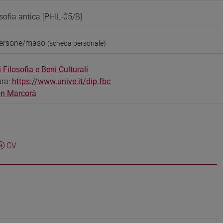
osofia antica [PHIL-05/B]
persone/maso
(scheda personale)
 Filosofia e Beni Culturali
ura:
https://www.unive.it/dip.fbc
n Marcorà
CV