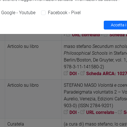
-
Scheda ARCA: 10278/509
Google - Youtube
Facebook - Pixel
Recensione in rivista
maso stefano
Ricardo Salles, T
early Stoicism. Cambridge: Camb
Accetta i
REVIEW, vol. 36, pp. 1-4 (ISSN 
-
URL correlato
-
Scheda 
Articolo su libro
maso stefano
Secundum scholam
Philosophical Schools
in Stefa
Berlin/Boston, De Gruyter, vol.
978-3-11-141580-2)
DOI
-
Scheda ARCA: 102
Articolo su libro
STEFANO MASO
Volontà e coer
Paradeigmata voluntatis 2 – Vo
Aurelio, Venezia, Edizioni Cafo
903-0) (ISSN 2784-9201)
DOI
-
URL correlato
-
S
Curatela
(a cura di) maso stefano; lo ca