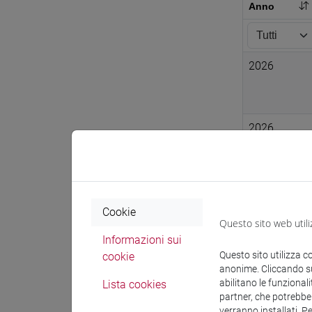
Anno
2026
2026
2026
Cookie
Questo sito web utili
Informazioni sui
2025
Questo sito utilizza c
cookie
anonime. Cliccando sul
abilitano le funzionali
Lista cookies
partner, che potrebber
verranno installati. P