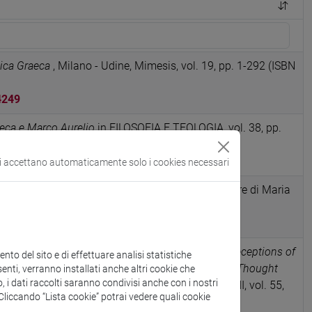
ica Graeca
, Milano - Udine, Mimesis, vol. 19, pp. 1-292 (ISBN
4249
neca e Marco Aurelio
in FILOSOFIA E TEOLOGIA, vol. 38, pp.
0408
si accettano automaticamente solo i cookies necessari
mozioni in Seneca
, Le vie della ricerca. Studi in onore di Maria
 307-316 (ISBN 9788846773838)
6727
vis, Sergio Yona (ed.), Afterlives of the Garden. Receptions of
to del sito e di effettuare analisi statistiche
re and Late Antiquity, Cicero – Studies in Roman Thought
enti, verranno installati anche altri cookie che
o, i dati raccolti saranno condivisi anche con i nostri
Berlin/Boston, 2024
in BOLLETTINO DI STUDI LATINI, vol. 55,
. Cliccando “Lista cookie” potrai vedere quali cookie