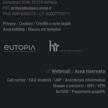
Dorsoduro 3246, 30123 Venezia
PEC
protocollo@pec.unive.it
P.IVA 00816350276 - C.F. 80007720271
Privacy
/
Cookies
/
Credits e note legali
Accessibilità
/
Elenco siti tematici
Webmail
/
Area riservata
Call center
/
FAQ studenti
/
URP
/
Assistenza informatica
Mappe e percorsi
/
WiFi
/
VPN
5x1000
/
Pagamenti pagoPA