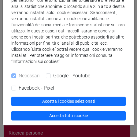
permettono il corretto funzionamento del sito e di effettuare
Venezia - San Giobbe - Venice School of Management -
analisi statistiche anonime. Cliccando sulla X in alto a destra
studio n.14, piano terra, ala C2
verranno installati solo i cookie necessari. Se acconsenti,
Il ricevimento si terrà di norma in modalità telematica; per
verranno installati anche altri cookie che abilitano le
prenotare un appuntamento: g.vaia@unive.it
funzionalità dei social media e forniscono statistiche sul loro
utilizzo. In questo caso, i dati raccolti saranno condivisi
anche con i nostri partner, che potrebbero associarli ad altre
Venice – San Giobbe – Venice School of Management– C2
informazioni per finalità di analisi, di pubblicità, ecc.
building – ground floor – room n.14
Cliccando “Lista cookie” potrai vedere quali cookie verranno
Office hours are offered online; to book a meeting:
installati. Per ottenere maggiori informazioni consulta
g.vaia@unive.it
“Informazioni sui cookies”.
Necessari
Google - Youtube
Facebook - Pixel
segui il feed
Accetta i cookies selezionati
Accetta tutti i cookie
Cerca nel sito
Ricerca persone