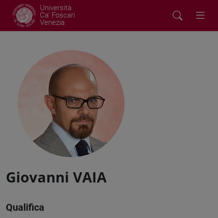
Università
Ca' Foscari
Venezia
Giovanni VAIA
Qualifica