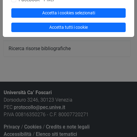
Ricerca sedi
Accetta i cookies selezionati
Ricerca strutture
Accetta tutti i cookie
Ricerca pubblicazioni
Ricerca risorse bibliografiche
Università Ca’ Foscari
Dorsoduro 3246, 30123 Venezia
PEC
protocollo@pec.unive.it
P.IVA 00816350276 - C.F. 80007720271
Privacy
/
Cookies
/
Credits e note legali
Accessibilità
/
Elenco siti tematici