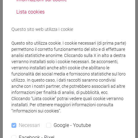
Pubblicazioni
Lista cookies
CV
Questo sito web utilizza i cookie
Questo sito utilizza cookie. I cookie necessari (di prima parte)
permettono il corretto funzionamento del sito e di effettuare
analisi statistiche anonime. Cliccando sulla X in alto a destra
segui il feed
verranno installati solo i cookie necessari. Se acconsenti,
verranno installati anche altri cookie che abilitano le
funzionalità dei social media e forniscono statistiche sul loro
Cerca nel sito
utilizzo. In questo caso, i dati raccolti saranno condivisi
anche con i nostri partner, che potrebbero associarli ad altre
informazioni per finalità di analisi, di pubblicità, ecc.
Ricerca persone
Cliccando “Lista cookie” potrai vedere quali cookie verranno
installati. Per ottenere maggiori informazioni consulta
Ricerca insegnamenti
“Informazioni sui cookies”.
Ricerca aule
Necessari
Google - Youtube
Facebook - Pixel