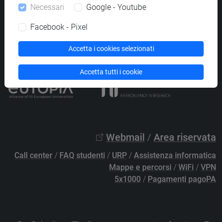
Necessari
Google - Youtube
PEC
protocollo@pec.unive.it
P.IVA 00816350276 - C.F. 80007720271
Facebook - Pixel
Privacy
/
Cookies
/
Credits e note legali
Accetta i cookies selezionati
Accessibilità
/
Elenco siti tematici
Accetta tutti i cookie
Webmail
/
Area riservata
Call center
/
FAQ studenti
/
URP
/
Assistenza informatica
Mappe e percorsi
/
WiFi
/
VPN
5x1000
/
Pagamenti pagoPA