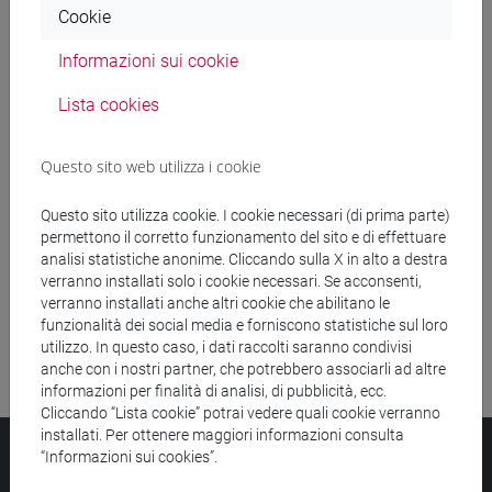
Cookie
Ricerca insegnamenti
Informazioni sui cookie
Ricerca aule
Lista cookies
Ricerca sedi
Questo sito web utilizza i cookie
Ricerca strutture
Questo sito utilizza cookie. I cookie necessari (di prima parte)
permettono il corretto funzionamento del sito e di effettuare
Ricerca pubblicazioni
analisi statistiche anonime. Cliccando sulla X in alto a destra
verranno installati solo i cookie necessari. Se acconsenti,
Ricerca risorse bibliografiche
verranno installati anche altri cookie che abilitano le
funzionalità dei social media e forniscono statistiche sul loro
utilizzo. In questo caso, i dati raccolti saranno condivisi
anche con i nostri partner, che potrebbero associarli ad altre
informazioni per finalità di analisi, di pubblicità, ecc.
Cliccando “Lista cookie” potrai vedere quali cookie verranno
installati. Per ottenere maggiori informazioni consulta
Università Ca’ Foscari
“Informazioni sui cookies”.
Dorsoduro 3246, 30123 Venezia