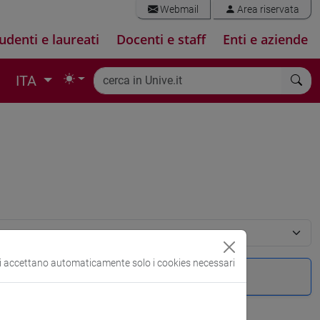
Webmail
Area riservata
udenti e laureati
Docenti e staff
Enti e aziende
ITA
si accettano automaticamente solo i cookies necessari