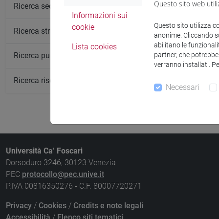
Questo sito web utili
Insegnamen
Ricerca sedi
Informazioni sui
FORMAL ME
Questo sito utilizza c
cookie
Ricerca strutture
anonime. Cliccando sul
abilitano le funzionali
Lista cookies
partner, che potrebber
Ricerca pubblicazioni
verranno installati. P
Ricerca risorse bibliografiche
Necessari
Università Ca’ Foscari
Dorsoduro 3246, 30123 Venezia
PEC
protocollo@pec.unive.it
P.IVA 00816350276 - C.F. 80007720271
Privacy
/
Cookies
/
Credits e note legali
Accessibilità
/
Elenco siti tematici