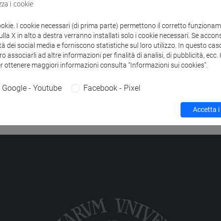
zza i cookie
to
THODS FOR SYSTEM VERIFICATION
-
computer science and in
ookie. I cookie necessari (di prima parte) permettono il corretto funzionamen
la X in alto a destra verranno installati solo i cookie necessari. Se accons
tà dei social media e forniscono statistiche sul loro utilizzo. In questo cas
o associarli ad altre informazioni per finalità di analisi, di pubblicità, ecc
er ottenere maggiori informazioni consulta “Informazioni sui cookies”.
Google - Youtube
Facebook - Pixel
Accetta i