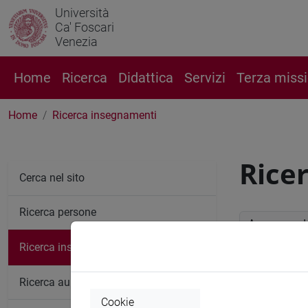
Università
Ca' Foscari
Venezia
Home
Ricerca
Didattica
Servizi
Terza miss
Home
Ricerca insegnamenti
Rice
Cerca nel sito
Ricerca persone
Anno accade
Ricerca insegnamenti
Ricerc
Ricerca aule
Cookie