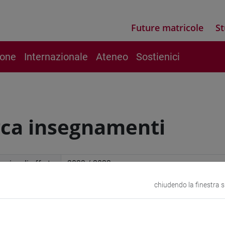
Future matricole
St
ione
Internazionale
Ateneo
Sostienici
rca insegnamenti
mico di offerta
chiudendo la finestra 
a avanzata