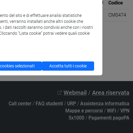
Sede
CFU
Codice
formation technology [CM90]
VENEZIA
6
CM0474
to del sito e di effettuare analisi statistiche
enti, verranno installati anche altri cookie che
o, i dati raccolti saranno condivisi anche con i nostri
. Cliccando “Lista cookie” potrai vedere quali cookie
 cookies selezionati
Accetta tutti i cookie
Webmail
/
Area riservata
Call center
/
FAQ studenti
/
URP
/
Assistenza informatica
Mappe e percorsi
/
WiFi
/
VPN
5x1000
/
Pagamenti pagoPA