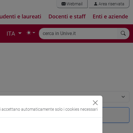
Webmail
Area riservata
udenti e laureati
Docenti e staff
Enti e aziende
ITA
si accettano automaticamente solo i cookies necessari