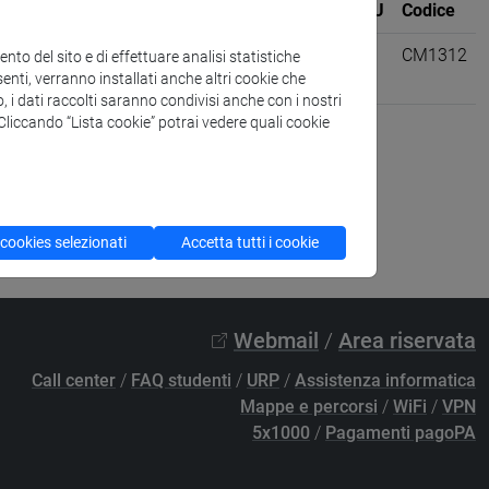
Sede
CFU
Codice
ED BIOMATERIALS
-
science and
6
CM1312
to del sito e di effettuare analisi statistiche
enti, verranno installati anche altri cookie che
o, i dati raccolti saranno condivisi anche con i nostri
. Cliccando “Lista cookie” potrai vedere quali cookie
 cookies selezionati
Accetta tutti i cookie
Webmail
/
Area riservata
Call center
/
FAQ studenti
/
URP
/
Assistenza informatica
Mappe e percorsi
/
WiFi
/
VPN
5x1000
/
Pagamenti pagoPA