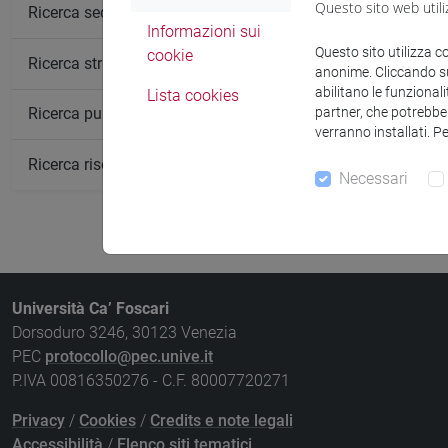
Questo sito web utili
Insegnamen
Ricerca sedi
Informazioni sui
INTRODUCT
Questo sito utilizza c
cookie
Ricerca strutture
anonime. Cliccando sul
technology o
abilitano le funzionali
Lista cookies
partner, che potrebber
Ricerca pubblicazioni
verranno installati. P
Ricerca risorse bibliografiche
Necessari
Università Ca’ Foscari
Dorsoduro 3246, 30123 Venezia
PEC
protocollo@pec.unive.it
P.IVA 00816350276 - C.F. 80007720271
Privacy
/
Cookies
/
Credits e note legali
Accessibilità
/
Elenco siti tematici