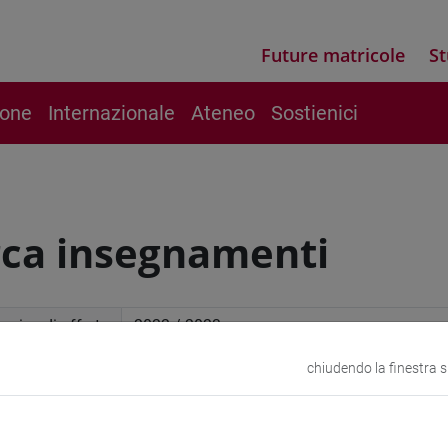
Future matricole
St
ione
Internazionale
Ateneo
Sostienici
rca insegnamenti
mico di offerta
chiudendo la finestra 
a avanzata