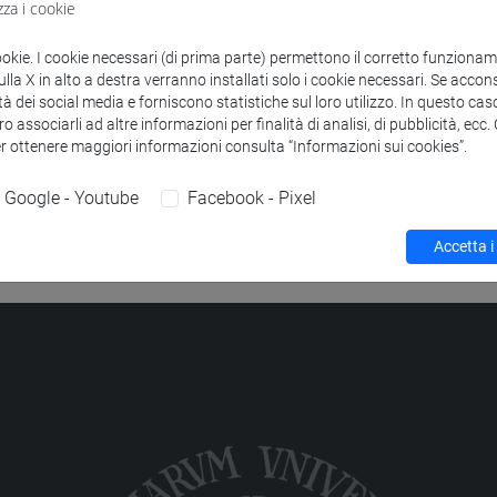
zza i cookie
to
ION TO NANOSYNTHESIS, NANOMATERIALS AND OXIDE-BAS
ookie. I cookie necessari (di prima parte) permettono il corretto funzionamen
la X in alto a destra verranno installati solo i cookie necessari. Se accons
f bio and nanomaterials [CM12]
tà dei social media e forniscono statistiche sul loro utilizzo. In questo cas
o associarli ad altre informazioni per finalità di analisi, di pubblicità, ecc
er ottenere maggiori informazioni consulta “Informazioni sui cookies”.
Google - Youtube
Facebook - Pixel
Accetta i