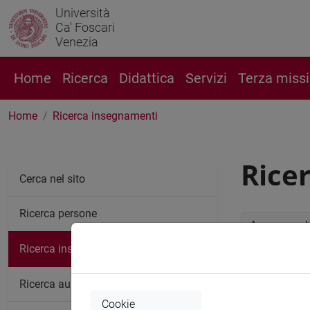
Università
Ca' Foscari
Venezia
Home
Ricerca
Didattica
Servizi
Terza miss
Home
Ricerca insegnamenti
Rice
Cerca nel sito
Ricerca persone
Anno accade
Ricerca insegnamenti
Ricerc
Ricerca aule
Cookie